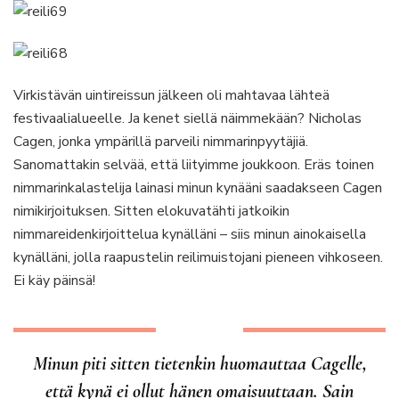
Virkistävän uintireissun jälkeen oli mahtavaa lähteä
festivaalialueelle. Ja kenet siellä näimmekään? Nicholas
Cagen, jonka ympärillä parveili nimmarinpyytäjiä.
Sanomattakin selvää, että liityimme joukkoon. Eräs toinen
nimmarinkalastelija lainasi minun kynääni saadakseen Cagen
nimikirjoituksen. Sitten elokuvatähti jatkoikin
nimmareidenkirjoittelua kynälläni – siis minun ainokaisella
kynälläni, jolla raapustelin reilimuistojani pieneen vihkoseen.
Ei käy päinsä!
Minun piti sitten tietenkin huomauttaa Cagelle,
että kynä ei ollut hänen omaisuuttaan. Sain