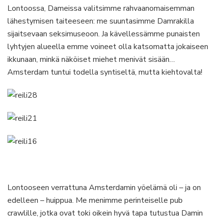
Lontoossa, Dameissa valitsimme rahvaanomaisemman
lähestymisen taiteeseen: me suuntasimme Damrakilla
sijaitsevaan seksimuseoon. Ja kävellessämme punaisten
lyhtyjen alueella emme voineet olla katsomatta jokaiseen
ikkunaan, minkä näköiset miehet menivät sisään…
Amsterdam tuntui todella syntiseltä, mutta kiehtovalta!
Lontooseen verrattuna Amsterdamin yöelämä oli – ja on
edelleen – huippua. Me menimme perinteiselle pub
crawlille, jotka ovat toki oikein hyvä tapa tutustua Damin