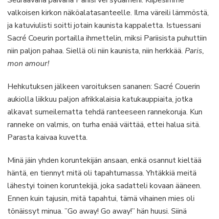
valkoisen kirkon näköalatasanteelle. Ilma väreili lämmöstä,
ja katuviulisti soitti jotain kaunista kappaletta. Istuessani
Sacré Coeurin portailla ihmettelin, miksi Pariisista puhuttiin
niin paljon pahaa. Siellä oli niin kaunista, niin herkkää.
Paris,
mon amour!
Hehkutuksen jälkeen varoituksen sananen: Sacré Couerin
aukiolla liikkuu paljon afrikkalaisia katukauppiaita, jotka
alkavat sumeilematta tehdä ranteeseen rannekoruja. Kun
ranneke on valmis, on turha enää väittää, ettei halua sitä.
Parasta kaivaa kuvetta.
Minä jäin yhden koruntekijän ansaan, enkä osannut kieltää
häntä, en tiennyt mitä oli tapahtumassa. Yhtäkkiä meitä
lähestyi toinen koruntekijä, joka sadatteli kovaan ääneen.
Ennen kuin tajusin, mitä tapahtui, tämä vihainen mies oli
tönäissyt minua. ”Go away! Go away!” hän huusi. Siinä