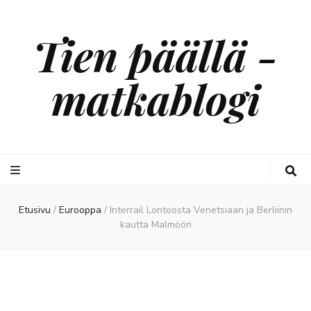
Tien päällä -
matkablogi
Etusivu
/
Eurooppa
/
Interrail Lontoosta Venetsiaan ja Berliinin
kautta Malmöön