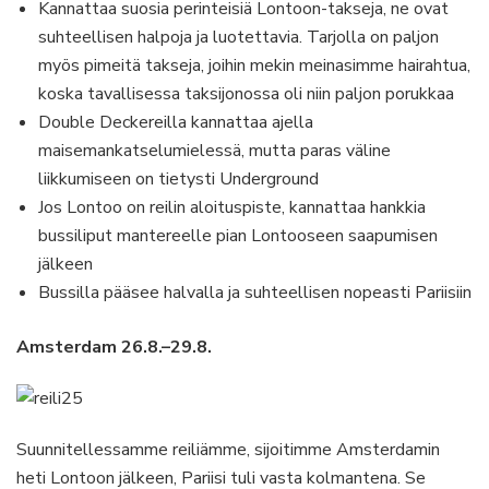
Kannattaa suosia perinteisiä Lontoon-takseja, ne ovat
suhteellisen halpoja ja luotettavia. Tarjolla on paljon
myös pimeitä takseja, joihin mekin meinasimme hairahtua,
koska tavallisessa taksijonossa oli niin paljon porukkaa
Double Deckereilla kannattaa ajella
maisemankatselumielessä, mutta paras väline
liikkumiseen on tietysti Underground
Jos Lontoo on reilin aloituspiste, kannattaa hankkia
bussiliput mantereelle pian Lontooseen saapumisen
jälkeen
Bussilla pääsee halvalla ja suhteellisen nopeasti Pariisiin
Amsterdam 26.8.–29.8.
Suunnitellessamme reiliämme, sijoitimme Amsterdamin
heti Lontoon jälkeen, Pariisi tuli vasta kolmantena. Se