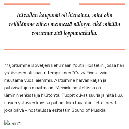
Itävallan kaupunki oli hienointa, mitä olin
reilillämme siihen mennessä nähnyt, eikä mikään
voittanut sitä loppumatkalla.
Majoituimme isoveljeni kehumaan Youth Hosteliin, jossa hän
ystävineen oli saanut lempinimen ”Crazy Finns” vain
muutama vuosi aiemmin. Astuimme halvan kaljan ja
pubivisailujen maailmaan. Meininki hostellissa oli
lämminhenkistä ja hillitöntä. Tuopit olivat suuria ja niitä kului
uusien ystävien kanssa paljon. Joka lauantai – ellei peräti
joka päivä – hostellissa esitettiin Sound of Musicia.