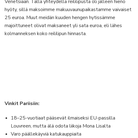
Venetsiaan. Tällä yhteydellä reililipusta oli jälleen hieno
hyöty, sillä maksoimme makuuvaunupaikastamme vaivaiset
25 euroa. Muut meidän kuuden hengen hytissämme
majoittuneet olivat maksaneet yli sata euroa, eli lähes
kolmanneksen koko reililipun hinnasta.
Vinkit Pariisiin:
18–25-vuotiaat pääsevät ilmaiseksi EU-passilla
Louvreen, mutta älä odota liikoja Mona Lisalta
Varo päällekäyviä katukauppiaita