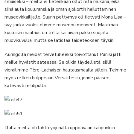
ilmaiseksi – meillä ei tietenkään ollut niitä mukana, eikä
siinä auta kouluranska ja oman ajokortin heiluttaminen
museovirkailijalle. Suurin pettymys oli tietysti Mona Lisa –
syy, jonka vuoksi olimme museoon menneet. Maailman
kuuluisin maalaus on totta kai aivan pakko suojata
muovikuvulla, mutta se latistaa taideteoksen täysin.
Auringolla meidät tervetulleeksi toivottanut Pariisi jätti
meille hyvästit sateessa. Se olikin täydellistä, sillä
vierailimme Père-Lachaisen hautausmaalla silloin. Teimme
myös retken hulppeaan Versaillesiin, jonne pääsee
kätevästi reililipulla.
Illalla meillä oli lähtö yöjunalla uppoavaan kaupunkiin