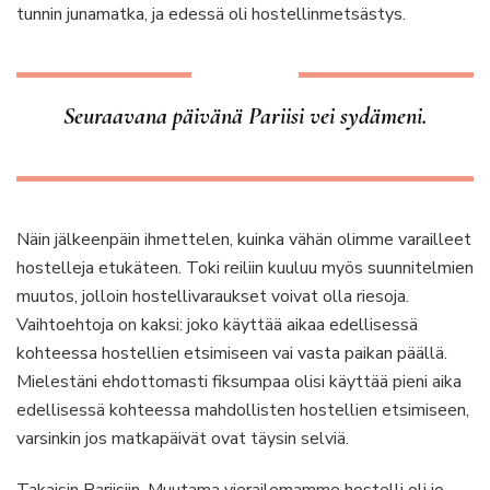
tunnin junamatka, ja edessä oli hostellinmetsästys.
Seuraavana päivänä Pariisi vei sydämeni.
Näin jälkeenpäin ihmettelen, kuinka vähän olimme varailleet
hostelleja etukäteen. Toki reiliin kuuluu myös suunnitelmien
muutos, jolloin hostellivaraukset voivat olla riesoja.
Vaihtoehtoja on kaksi: joko käyttää aikaa edellisessä
kohteessa hostellien etsimiseen vai vasta paikan päällä.
Mielestäni ehdottomasti fiksumpaa olisi käyttää pieni aika
edellisessä kohteessa mahdollisten hostellien etsimiseen,
varsinkin jos matkapäivät ovat täysin selviä.
Takaisin Pariisiin. Muutama vierailemamme hostelli oli jo