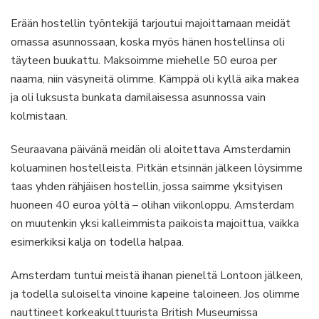
Erään hostellin työntekijä tarjoutui majoittamaan meidät
omassa asunnossaan, koska myös hänen hostellinsa oli
täyteen buukattu. Maksoimme miehelle 50 euroa per
naama, niin väsyneitä olimme. Kämppä oli kyllä aika makea
ja oli luksusta bunkata damilaisessa asunnossa vain
kolmistaan.
Seuraavana päivänä meidän oli aloitettava Amsterdamin
koluaminen hostelleista. Pitkän etsinnän jälkeen löysimme
taas yhden rähjäisen hostellin, jossa saimme yksityisen
huoneen 40 euroa yöltä – olihan viikonloppu. Amsterdam
on muutenkin yksi kalleimmista paikoista majoittua, vaikka
esimerkiksi kalja on todella halpaa.
Amsterdam tuntui meistä ihanan pieneltä Lontoon jälkeen,
ja todella suloiselta vinoine kapeine taloineen. Jos olimme
nauttineet korkeakulttuurista British Museumissa