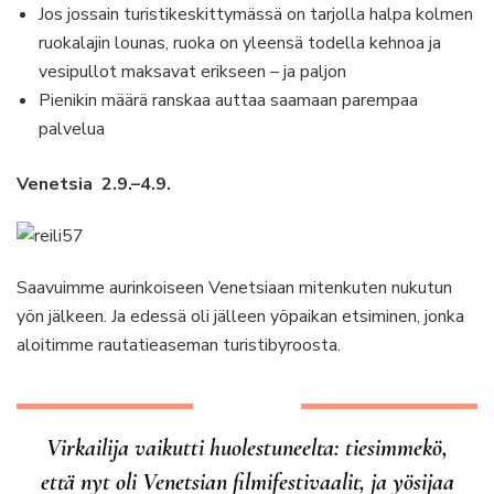
Jos jossain turistikeskittymässä on tarjolla halpa kolmen
ruokalajin lounas, ruoka on yleensä todella kehnoa ja
vesipullot maksavat erikseen – ja paljon
Pienikin määrä ranskaa auttaa saamaan parempaa
palvelua
Venetsia 2.9.–4.9.
Saavuimme aurinkoiseen Venetsiaan mitenkuten nukutun
yön jälkeen. Ja edessä oli jälleen yöpaikan etsiminen, jonka
aloitimme rautatieaseman turistibyroosta.
Virkailija vaikutti huolestuneelta: tiesimmekö,
että nyt oli Venetsian filmifestivaalit, ja yösijaa