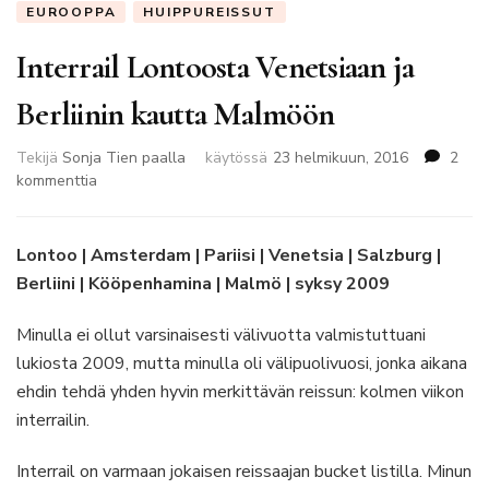
EUROOPPA
HUIPPUREISSUT
Interrail Lontoosta Venetsiaan ja
Berliinin kautta Malmöön
Tekijä
Sonja Tien paalla
käytössä
23 helmikuun, 2016
2
artikkeliin
kommenttia
Interrail
Lontoosta
Venetsiaan
Lontoo | Amsterdam
| Pariisi
| Venetsia
| Salzburg
|
ja
Berliini
| Kööpenhamina
| Malmö
| syksy 2009
Berliinin
kautta
Minulla ei ollut varsinaisesti välivuotta valmistuttuani
Malmöön
lukiosta 2009, mutta minulla oli välipuolivuosi, jonka aikana
ehdin tehdä yhden hyvin merkittävän reissun: kolmen viikon
interrailin.
Interrail on varmaan jokaisen reissaajan bucket listilla. Minun