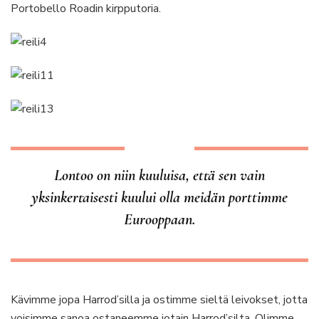
Portobello Roadin kirpputoria.
Lontoo on niin kuuluisa, että sen vain
yksinkertaisesti kuului olla meidän porttimme
Eurooppaan.
Kävimme jopa Harrod’silla ja ostimme sieltä leivokset, jotta
voisimme sanoa ostaneemme jotain Harrod’silta. Olimme