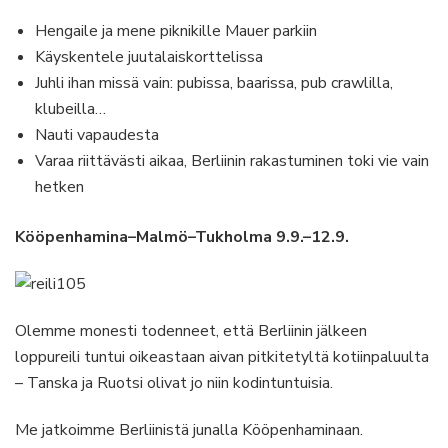
Hengaile ja mene piknikille Mauer parkiin
Käyskentele juutalaiskorttelissa
Juhli ihan missä vain: pubissa, baarissa, pub crawlilla,
klubeilla…
Nauti vapaudesta
Varaa riittävästi aikaa, Berliinin rakastuminen toki vie vain
hetken
Kööpenhamina–Malmö–Tukholma 9.9.–12.9.
Olemme monesti todenneet, että Berliinin jälkeen
loppureili tuntui oikeastaan aivan pitkitetyltä kotiinpaluulta
– Tanska ja Ruotsi olivat jo niin kodintuntuisia.
Me jatkoimme Berliinistä junalla Kööpenhaminaan.