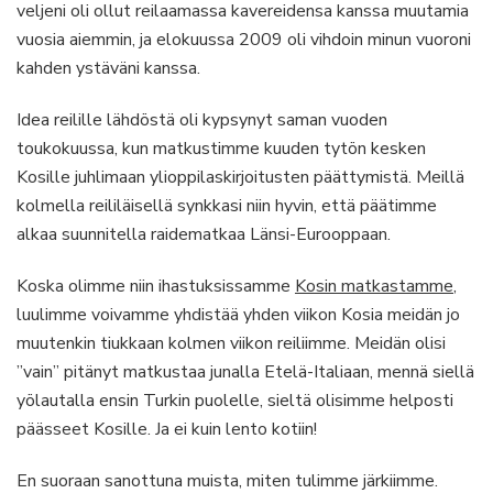
veljeni oli ollut reilaamassa kavereidensa kanssa muutamia
vuosia aiemmin, ja elokuussa 2009 oli vihdoin minun vuoroni
kahden ystäväni kanssa.
Idea reilille lähdöstä oli kypsynyt saman vuoden
toukokuussa, kun matkustimme kuuden tytön kesken
Kosille juhlimaan ylioppilaskirjoitusten päättymistä. Meillä
kolmella reililäisellä synkkasi niin hyvin, että päätimme
alkaa suunnitella raidematkaa Länsi-Eurooppaan.
Koska olimme niin ihastuksissamme
Kosin matkastamme
,
luulimme voivamme yhdistää yhden viikon Kosia meidän jo
muutenkin tiukkaan kolmen viikon reiliimme. Meidän olisi
”vain” pitänyt matkustaa junalla Etelä-Italiaan, mennä siellä
yölautalla ensin Turkin puolelle, sieltä olisimme helposti
päässeet Kosille. Ja ei kuin lento kotiin!
En suoraan sanottuna muista, miten tulimme järkiimme.