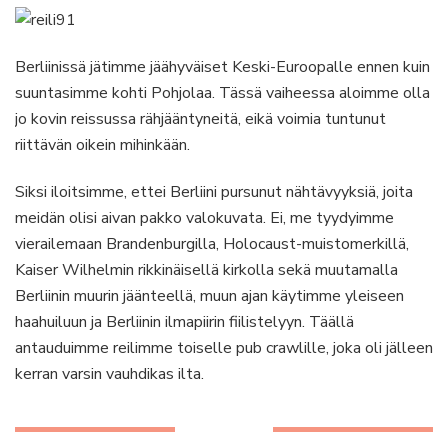
Berliinissä jätimme jäähyväiset Keski-Euroopalle ennen kuin
suuntasimme kohti Pohjolaa. Tässä vaiheessa aloimme olla
jo kovin reissussa rähjääntyneitä, eikä voimia tuntunut
riittävän oikein mihinkään.
Siksi iloitsimme, ettei Berliini pursunut nähtävyyksiä, joita
meidän olisi aivan pakko valokuvata. Ei, me tyydyimme
vierailemaan Brandenburgilla, Holocaust-muistomerkillä,
Kaiser Wilhelmin rikkinäisellä kirkolla sekä muutamalla
Berliinin muurin jäänteellä, muun ajan käytimme yleiseen
haahuiluun ja Berliinin ilmapiirin fiilistelyyn. Täällä
antauduimme reilimme toiselle pub crawlille, joka oli jälleen
kerran varsin vauhdikas ilta.