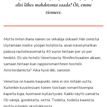
olisi lähes mahdotonta saada? Öö, emme
tienneet.
Mutta miten ihana nainen se virkailija olikaan! Hän onnistui
löytämään meille yösijan hotellista, aivan kävelymatkan
päässä rautatieasemalta 40 euron hintaan per yö per
henkilö. Eli siis hotelli Venetsiasta, filmifestivaalien aikaan,
samaan hintaan kuin rappioromanttinen hostelli
Amsterdamista? Aika hyvä diili, sanoisin.
Venetsia on kaunis kaupunki, siinä ei ole mitään uutta.
Kuitenkin kuvatessani toinen toistaan romanttisempia
kapeita kujia, huomasin kyllästyväni. Kaikki näytti samalta.
Oli värejä, gondoleita, vettä. Todella, todella kaunista,
mutta jotenkin yksitoikkoista.