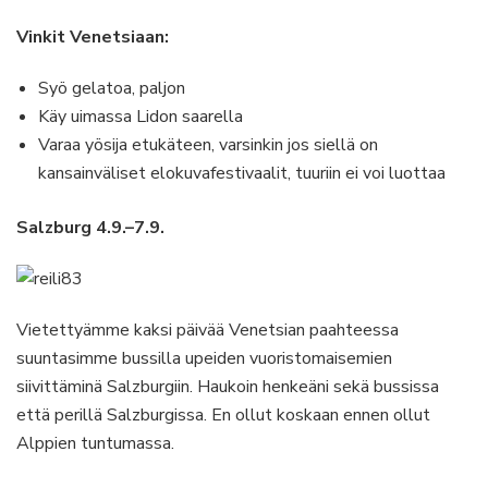
Vinkit Venetsiaan:
Syö gelatoa, paljon
Käy uimassa Lidon saarella
Varaa yösija etukäteen, varsinkin jos siellä on
kansainväliset elokuvafestivaalit, tuuriin ei voi luottaa
Salzburg 4.9.–7.9.
Vietettyämme kaksi päivää Venetsian paahteessa
suuntasimme bussilla upeiden vuoristomaisemien
siivittäminä Salzburgiin. Haukoin henkeäni sekä bussissa
että perillä Salzburgissa. En ollut koskaan ennen ollut
Alppien tuntumassa.