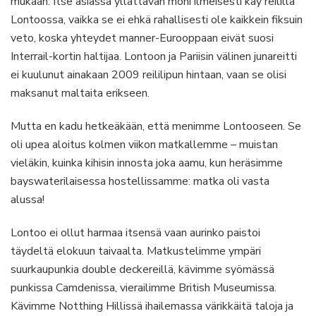
mukaan. Itse asiassa yllättävän moni ilmeisesti käy reilillä
Lontoossa, vaikka se ei ehkä rahallisesti ole kaikkein fiksuin
veto, koska yhteydet manner-Eurooppaan eivät suosi
Interrail-kortin haltijaa. Lontoon ja Pariisin välinen junareitti
ei kuulunut ainakaan 2009 reililipun hintaan, vaan se olisi
maksanut maltaita erikseen.
Mutta en kadu hetkeäkään, että menimme Lontooseen. Se
oli upea aloitus kolmen viikon matkallemme – muistan
vieläkin, kuinka kihisin innosta joka aamu, kun heräsimme
bayswaterilaisessa hostellissamme: matka oli vasta
alussa!
Lontoo ei ollut harmaa itsensä vaan aurinko paistoi
täydeltä elokuun taivaalta. Matkustelimme ympäri
suurkaupunkia double deckereillä, kävimme syömässä
punkissa Camdenissa, vierailimme British Museumissa.
Kävimme Notthing Hillissä ihailemassa värikkäitä taloja ja