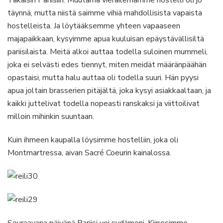
täynnä, mutta niistä saimme vihiä mahdollisista vapaista
hostelleista. Ja löytääksemme yhteen vapaaseen
majapaikkaan, kysyimme apua kuuluisan epäystävällisiltä
pariisilaista. Meitä alkoi auttaa todella suloinen mummeli,
joka ei selvästi edes tiennyt, miten meidät määränpäähän
opastaisi, mutta halu auttaa oli todella suuri. Hän pyysi
apua joltain brasserien pitäjältä, joka kysyi asiakkaaltaan, ja
kaikki juttelivat todella nopeasti ranskaksi ja viittoilivat
milloin mihinkin suuntaan.
Kuin ihmeen kaupalla löysimme hostelliin, joka oli
Montmartressa, aivan Sacré Coeurin kainalossa.
Seuraavana päivänä Pariisi vei sydämeni. Kiipesimme