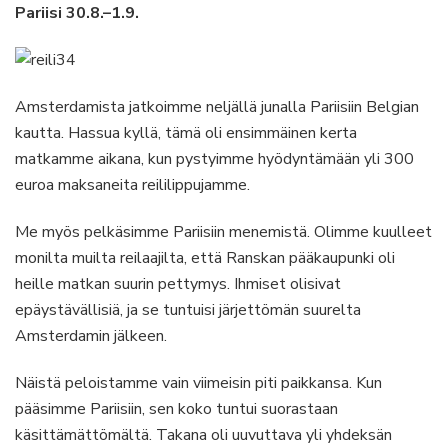
Pariisi 30.8.–1.9.
Amsterdamista jatkoimme neljällä junalla Pariisiin Belgian
kautta. Hassua kyllä, tämä oli ensimmäinen kerta
matkamme aikana, kun pystyimme hyödyntämään yli 300
euroa maksaneita reililippujamme.
Me myös pelkäsimme Pariisiin menemistä. Olimme kuulleet
monilta muilta reilaajilta, että Ranskan pääkaupunki oli
heille matkan suurin pettymys. Ihmiset olisivat
epäystävällisiä, ja se tuntuisi järjettömän suurelta
Amsterdamin jälkeen.
Näistä peloistamme vain viimeisin piti paikkansa. Kun
pääsimme Pariisiin, sen koko tuntui suorastaan
käsittämättömältä. Takana oli uuvuttava yli yhdeksän