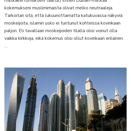
matkakertomukseni täältä.) Ennen Dubain-matkaa
voi
kokemukseni muslimimaista olivat melko neutraaleja.
tahattomasti
Tarkoitan sitä, että lukuunottamatta katukuvassa näkyviä
rikkoa
moskeijoita, islamin usko ei tuntunut kohteissa kovinkaan
paljon. Eli tavallaan moskeijoiden tilalla olisi voinut olla
vaikka kirkkoja, eikä kokemus olisi ollut kovinkaan erilainen.
…