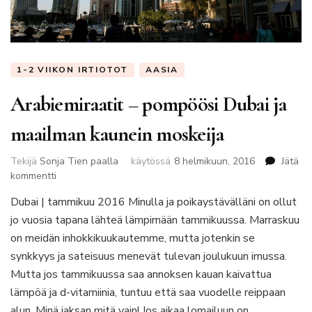
1-2 VIIKON IRTIOTOT
AASIA
Arabiemiraatit – pompöösi Dubai ja
maailman kaunein moskeija
Tekijä
Sonja Tien paalla
käytössä
8 helmikuun, 2016
Jätä
artikkeliin
kommentti
Arabiemiraatit
Dubai | tammikuu 2016 Minulla ja poikaystävälläni on ollut
–
jo vuosia tapana lähteä lämpimään tammikuussa. Marraskuu
pompöösi
Dubai
on meidän inhokkikuukautemme, mutta jotenkin se
ja
synkkyys ja sateisuus menevät tulevan joulukuun imussa.
maailman
Mutta jos tammikuussa saa annoksen kauan kaivattua
kaunein
lämpöä ja d-vitamiinia, tuntuu että saa vuodelle reippaan
moskeija
alun. Minä jaksan mitä vain! Jos aikaa lomailuun on