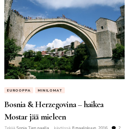
EUROOPPA
MINILOMAT
Bosnia & Herzegovina – haikea
Mostar jää mieleen
Tekijä
Sonja Tien paalla
käytössä
8 maaliskuun, 2016
2