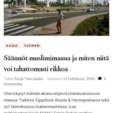
AASIA
YLEINEN
Säännöt muslimimaassa ja miten niitä
voi tahattomasti rikkoa
Tekijä
Sonja Tien paalla
käytössä
12 helmikuun, 2016
4
artikkeliin
kommenttia
Säännöt
Olen käynyt elämäni aikana neljässä islaminuskoisessa
muslimimaassa
maassa: Turkissa, Egyptissä, Bosnia & Herzegovinassa sekä
ja
miten
nyt tammikuussa Arabiemiraateissa. (Lue
niitä