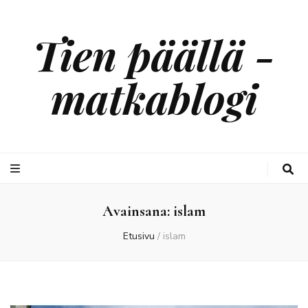
Tien päällä -
matkablogi
Avainsana:
islam
Etusivu
/
islam