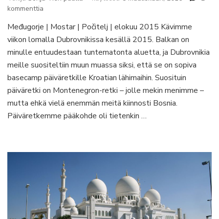
artikkeliin
kommenttia
Bosnia
Međugorje | Mostar | Počitelj | elokuu 2015 Kävimme
&
viikon lomalla Dubrovnikissa kesällä 2015. Balkan on
Herzegovina
–
minulle entuudestaan tuntematonta aluetta, ja Dubrovnikia
haikea
meille suositeltiin muun muassa siksi, että se on sopiva
Mostar
basecamp päiväretkille Kroatian lähimaihin. Suosituin
jää
päiväretki on Montenegron-retki – jolle mekin menimme –
mieleen
mutta ehkä vielä enemmän meitä kiinnosti Bosnia.
Päiväretkemme pääkohde oli tietenkin …