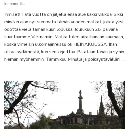
artikkeliin
kommenttia
Skottihäät,
Ihmiset! Tätä vuotta on jäljellä enää alle kaksi viikkoa! Siksi
karhuja
minäkin aion nyt summata tämän vuoden matkat, joista yksi
ja
road
odottaa vielä tämän kuun lopussa. Joulukuun 28. päivänä
trip
suuntaamme Vietnamiin. Matka tulee aika ihanaan saumaan,
–
koska viimeisin ulkomaanreissu oli HEINÄKUUSSA. Ihan
matkailuvuosi
ottaa sydämestä, kun sen kirjoittaa. Palataan tähän ja syihin
2016
hieman myöhemmin. Tammikuu Minulla ja poikaystävälläni …