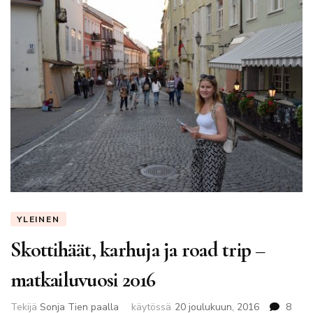
YLEINEN
Skottihäät, karhuja ja road trip –
matkailuvuosi 2016
Tekijä
Sonja Tien paalla
käytössä
20 joulukuun, 2016
8