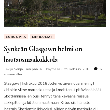
EUROOPPA
MINILOMAT
Synkeän Glasgown helmi on
hautausmaakukkula
Tekijä
Sonja Tien paalla
käytössä
6 toukokuun, 2016
6
artikkeliin
kommenttia
Synkeän
Glasgow | huhtikuu 2016 Jollei ystäväni olisi mennyt
Glasgown
kihloihin viime marraskuussa ja ilmoittanut pitävänsä häät
helmi
on
Skotlannissa, en olisi tehnyt tänä keväänä reissua
hautausmaakukkula
säkkipillien ja kilttien maailmaan. Kiitos siis hänelle –
ihastuin Skotlantiin ikihyviksi. Viiden päivän matkalla oli