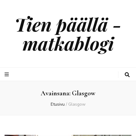
Tien päällä -
matkablogi
Avainsana:
Glasgow
Etusivu
/
Glasgow