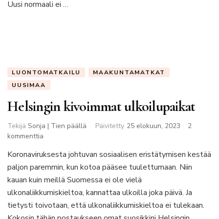
Uusi normaali ei …
LUONTOMATKAILU
MAAKUNTAMATKAT
UUSIMAA
Helsingin kivoimmat ulkoilupaikat
Tekijä
Sonja | Tien päällä
Päivitetty
25 elokuun, 2023
2
artikkeliin
kommenttia
Helsingin
Koronaviruksesta johtuvan sosiaalisen eristätymisen kestää
kivoimmat
paljon paremmin, kun kotoa pääsee tuulettumaan. Niin
ulkoilupaikat
kauan kuin meillä Suomessa ei ole vielä
ulkonaliikkumiskieltoa, kannattaa ulkoilla joka päivä. Ja
tietysti toivotaan, että ulkonaliikkumiskieltoa ei tulekaan.
Kokosin tähän postaukseen omat suosikkini Helsingin