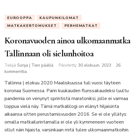
EUROOPPA
KAUPUNKILOMAT
MATKAKERTOMUKSET
PERHEMATKAT
Koronavuoden ainoa ulkomaanmatka
Tallinnaan oli sielunhoitoa
Tekijä
Sonja | Tien päällä
Päivitetty
30 elokuun, 2023
26
artikkeliin
kommenttia
Koronavuoden
Tallinna | elokuu 2020 Maaliskuussa tuli vuosi täyteen
ainoa
koronaa Suomessa. Parin kuukauden flunssakaudeksi luultu
ulkomaanmatka
Tallinnaan
pandemia on venynyt sprintistä maratoniksi, jolle ei varmaa
oli
loppua vielä näy. Tämä matkablogi on elänyt hiljaisinta
sielunhoitoa
aikaansa sitten perustamisvuoden 2016. Se ei ole yllätys:
omalla matkailurintamalla ei ole yli kymmeneen vuoteen
ollut näin hijaista, varsinkaan mitä tulee ulkomaanmatkoihin.