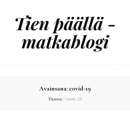
Tien päällä -
matkablogi
Avainsana:
covid-19
Etusivu
/
covid-19