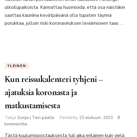
ulkoilupaikoista. Kannattaa huomioida, että osa näistäkin
saattaa kauniina kevätpäivänä olla tupaten täynnä
porukkaa, jolloin riski koronaviruksen leviämiseen taas …
YLEINEN
Kun reissukalenteri tyhjeni –
ajatuksia koronasta ja
matkustamisesta
Tekijä
Sonja | Tien päällä
Päivitetty
23 elokuun, 2023
8
artikkeliin
kommenttia
Kun
Tästä kuulumispostauksesta tuli aika erilainen kuin vielä
reissukalenteri