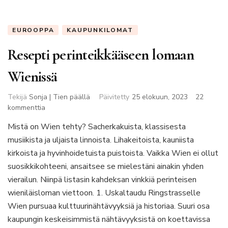
EUROOPPA
KAUPUNKILOMAT
Resepti perinteikkääseen lomaan
Wienissä
Tekijä
Sonja | Tien päällä
Päivitetty
25 elokuun, 2023
22
artikkeliin
kommenttia
Resepti
Mistä on Wien tehty? Sacherkakuista, klassisesta
perinteikkääseen
musiikista ja uljaista linnoista. Lihakeitoista, kauniista
lomaan
Wienissä
kirkoista ja hyvinhoidetuista puistoista. Vaikka Wien ei ollut
suosikkikohteeni, ansaitsee se mielestäni ainakin yhden
vierailun. Niinpä listasin kahdeksan vinkkiä perinteisen
wieniläisloman viettoon. 1. Uskaltaudu Ringstrasselle
Wien pursuaa kulttuurinähtävyyksiä ja historiaa. Suuri osa
kaupungin keskeisimmistä nähtävyyksistä on koettavissa