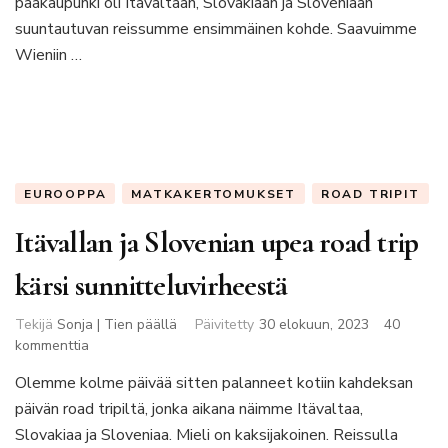
pääkaupunki oli Itävaltaan, Slovakiaan ja Sloveniaan
suuntautuvan reissumme ensimmäinen kohde. Saavuimme
Wieniin …
EUROOPPA
MATKAKERTOMUKSET
ROAD TRIPIT
Itävallan ja Slovenian upea road trip
kärsi sunnitteluvirheestä
Tekijä
Sonja | Tien päällä
Päivitetty
30 elokuun, 2023
40
artikkeliin
kommenttia
Itävallan
Olemme kolme päivää sitten palanneet kotiin kahdeksan
ja
päivän road tripiltä, jonka aikana näimme Itävaltaa,
Slovenian
upea
Slovakiaa ja Sloveniaa. Mieli on kaksijakoinen. Reissulla