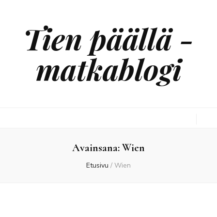
Tien päällä -
matkablogi
Avainsana:
Wien
Etusivu
/
Wien