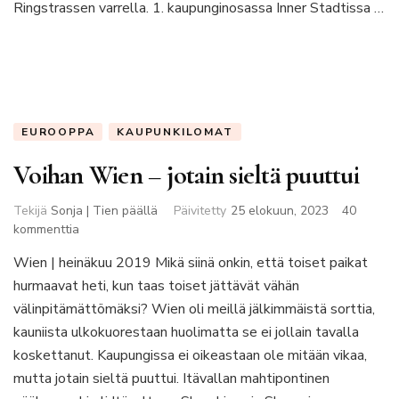
Ringstrassen varrella. 1. kaupunginosassa Inner Stadtissa …
EUROOPPA
KAUPUNKILOMAT
Voihan Wien – jotain sieltä puuttui
Tekijä
Sonja | Tien päällä
Päivitetty
25 elokuun, 2023
40
artikkeliin
kommenttia
Voihan
Wien | heinäkuu 2019 Mikä siinä onkin, että toiset paikat
Wien
hurmaavat heti, kun taas toiset jättävät vähän
–
jotain
välinpitämättömäksi? Wien oli meillä jälkimmäistä sorttia,
sieltä
kauniista ulkokuorestaan huolimatta se ei jollain tavalla
puuttui
koskettanut. Kaupungissa ei oikeastaan ole mitään vikaa,
mutta jotain sieltä puuttui. Itävallan mahtipontinen