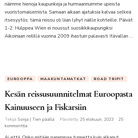
road
näimme hienoja kaupunkeja ja hurmaannuimme upeista
trip
vuoristomaisemista. Samaan aikaan ajatuksia kalvaa selkeä
kärsi
itsesyytös: tämä reissu oli liian lyhyt näille kohteille. Päivät
sunnitteluvirheestä
1-2: Hulppea Wien ei noussut suosikkikaupungiksi
Aikoinaan reilillä vuonna 2009 ihastuin palavasti Itävallan …
EUROOPPA
MAAKUNTAMATKAT
ROAD TRIPIT
Kesän reissusuunnitelmat Euroopasta
Kainuuseen ja Fiskarsiin
Tekijä
Sonja | Tien päällä
Päivitetty
25 elokuun, 2023
25
artikkeliin
kommenttia
Kesän
Ai että. Onko mitään parempaa tunnetta kuin alkanut