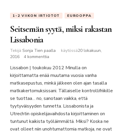
1-2 VIIKON IRTIOTOT
EUROOPPA
Seitsemän syytä, miksi rakastan
Lissabonia
Tekijä
Sonja Tien paalla
käytössä
20 lokakuun,
artikkeliin
2016
4 kommenttia
Seitsemän
Lissabon | toukokuu 2012 Minulla on
syytä,
kirjoittamatta enää muutama vuosia vanha
miksi
rakastan
matkasepustus, minkä jälkeen olen ajan tasalla
Lissabonia
matkakertomuksissani. Tällaiselle kontrollifriikille
se tuottaa… no, sanotaan vaikka, että
tyytyväisyyden tunnetta. Lissabonista ja
Utrechtin opiskelijavaihdosta kirjoittaminen on
tuntunut kaikista työläimmältä. Miksi? Koska ne
ovat olleet niin unohtumattomia matkoja, ne ovat