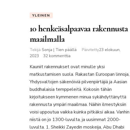
YLEINEN
10 henkeäsalpaavaa rakennusta
maailmalla
Tekijä
Sonja | Tien päällä
Päivitetty
23 elokuun,
artikkeliin
2023
32 kommenttia
10
Kauniit rakennukset ovat minulle yksi
henkeäsalpaavaa
matkustamisen suola. Rakastan Euroopan linnoja,
rakennusta
maailmalla
Yhdysvaltojen säkenöiviä pilvenpiirtäjiä ja Aasian
buddhalaisia temppeleitä. Kokosin tähän
kirjoitukseen kymmenen minua sykähdyttänyttä
rakennusta ympäri maailmaa. Näihin ilmestyksiin
voisi uppoutua vaikka kuinka pitkäksi aikaa. Vanhin
niistä on jo 1300-luvulta, ja uusimmat 2000-
luvulta. 1. Sheikki Zayedin moskeija, Abu Dhabi