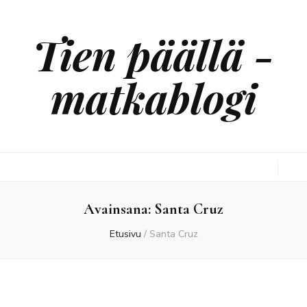
Tien päällä -
matkablogi
Avainsana:
Santa Cruz
Etusivu
/
Santa Cruz