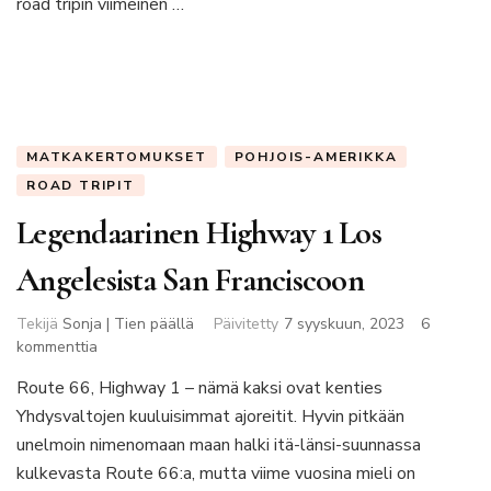
road tripin viimeinen …
MATKAKERTOMUKSET
POHJOIS-AMERIKKA
ROAD TRIPIT
Legendaarinen Highway 1 Los
Angelesista San Franciscoon
Tekijä
Sonja | Tien päällä
Päivitetty
7 syyskuun, 2023
6
artikkeliin
kommenttia
Legendaarinen
Route 66, Highway 1 – nämä kaksi ovat kenties
Highway
Yhdysvaltojen kuuluisimmat ajoreitit. Hyvin pitkään
1
Los
unelmoin nimenomaan maan halki itä-länsi-suunnassa
Angelesista
kulkevasta Route 66:a, mutta viime vuosina mieli on
San