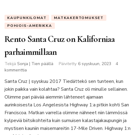
KAUPUNKILOMAT
MATKAKERTOMUKSET
POHJOIS-AMERIKKA
Rento Santa Cruz on Kaliforniaa
parhaimmillaan
Tekijä
Sonja | Tien päällä
Päivitetty
6 syyskuun, 2023
4
artikkeliin
kommenttia
Rento
Santa Cruz | syyskuu 2017 Tiedättekö sen tunteen, kun
Santa
jokin paikka vain kolahtaa? Santa Cruz oli minulle sellainen.
Cruz
on
Olimme pari päivää aiemmin lähteneet ajamaan
Kaliforniaa
aurinkoisesta Los Angelesista Highway 1:a pitkin kohti San
parhaimmillaan
Franciscoa. Matkan varrella olimme nähneet niin lämmössä
kylpeviä biitsikohteita kuin sumuisen kalastajakaupungin ja
mystisen kauniin maisemareitin 17-Mile Driven. Highway 1:n