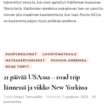
hykerrellyt innosta, kun olen ajatellut Kalifornian kuuluisaa
Franciscoon
Ykköstietä. Kalifornian rannikkoa mukailevan tien on sanottu
olevan yksi maailman kauneimmista, kun taas Route 66:lla
on kuulemma paljon myös pelkkää aavikkoa …
KAUPUNKILOMAT
LUONTOMATKAILU
MATKAKERTOMUKSET
POHJOIS-AMERIKKA
ROAD TRIPIT
21 päivää USA:ssa – road trip
lännessä ja viikko New Yorkissa
Tekijä
Sonja | Tien päällä
Päivitetty
7 syyskuun, 2023
16
artikkeliin
kommenttia
21