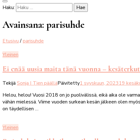
Haku:
Avainsana:
parisuhde
Etusivu
/
parisuhde
Yleinen
Ei enää uusia maita tänä vuonna – kesäterkut j
Tekijä
Sonja | Tien päällä
Päivitetty
1 syyskuun, 2023
19 kesäk
Helou, helou! Vuosi 2018 on jo puolivälissä, eikä aika ole varm
vähän mielessä. Viime vuoden surkean kesän jälkeen olen myös h
on täydellisen …
Yleinen