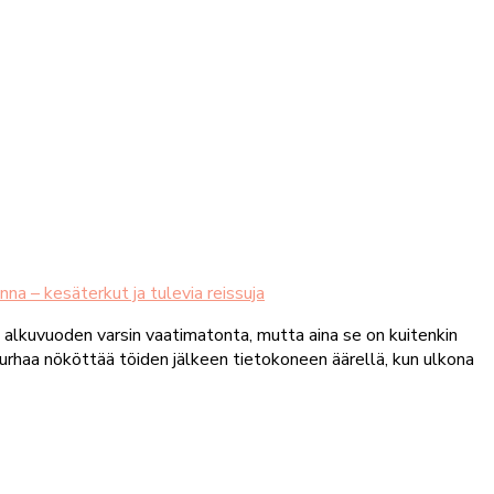
nna – kesäterkut ja tulevia reissuja
o alkuvuoden varsin vaatimatonta, mutta aina se on kuitenkin
turhaa nököttää töiden jälkeen tietokoneen äärellä, kun ulkona