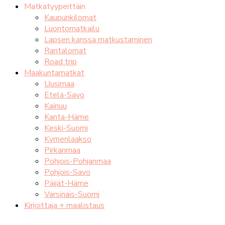
Matkatyypeittäin
Kaupunkilomat
Luontomatkailu
Lapsen kanssa matkustaminen
Rantalomat
Road trip
Maakuntamatkat
Uusimaa
Etelä-Savo
Kainuu
Kanta-Häme
Keski-Suomi
Kymenlaakso
Pirkanmaa
Pohjois-Pohjanmaa
Pohjois-Savo
Päijät-Häme
Varsinais-Suomi
Kirjoittaja + maalistaus