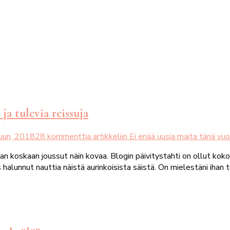
a tulevia reissuja
uun, 2018
28 kommenttia
artikkeliin Ei enää uusia maita tänä vuo
aan koskaan joussut näin kovaa. Blogin päivitystahti on ollut kok
alunnut nauttia näistä aurinkoisista säistä. On mielestäni ihan 