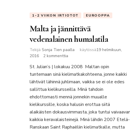
1-2 VIIKON IRTIOTOT
EUROOPPA
Malta ja jännittävä
vedenalainen humalatila
Tekijä
Sonja Tien paalla
käytössä
19 helmikuun,
artikkeliin
2016
2 kommenttia
Malta
St. Julian’s | lokakuu 2008 Maltan opin
ja
tuntemaan sinä kielimatkakohteena, jonne kaikki
jännittävä
vedenalainen
lähtivät lähinnä juhlimaan, vaikka se ei ole edes
humalatila
sallittua kielikursseilla. Minä tahdoin
ehdottomasti mennä jonnekin muualle
kielikurssille, koska halusin erottua siitä
alaikäisten dokausvimmasta, joka tuntui vaivaava
kaikkia keravalaisteinejä. Minä lähdin 2007 Etelä-
Ranskaan Saint Raphaëliin kielimatkalle, mutta