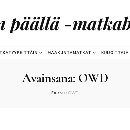
n päällä -matkab
TKATYYPEITTÄIN
MAAKUNTAMATKAT
KIRJOITTAJA
Avainsana:
OWD
Etusivu
/
OWD