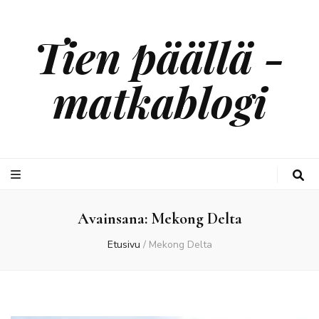
Tien päällä -
matkablogi
Avainsana:
Mekong Delta
Etusivu
/
Mekong Delta