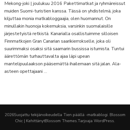
Mekong-joki | joulukuu 2016 Pakettimatkat ja ryhmäreissut
Mekong-
muiden Suomi-turistien kanssa. Tässä on yhdistelmä, joka
retkellä
kiljuttaa monia matkabloggaajia, olen huomannut. On
minullakin huonoja kokemuksia, varsinkin suomalaisille
järjestetyistä retkistä. Kanarialla osallistuimme silloisen
Finnmatkojen Gran Canarian saarikierrokselle, joka oli
suurimmaksi osaksi sitä saamarin bussissa istumista. Tuntui
äärettömän turhauttavalta ajaa läpi upean
mantelipuulaakson pääsemättä ihailemaan sitä jalan. Ala-
asteen opettajaani …
2026Suojattu tekijänoikeudella
Tien päällä -matkablogi
.
Blossom
Chic | Kehittänyt
Blossom Themes
.Tarjoaja
WordPress
.