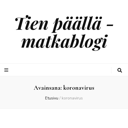
Tien päällä -
matkablogi
Avainsana:
koronavirus
Etusivu
/
koronavirus