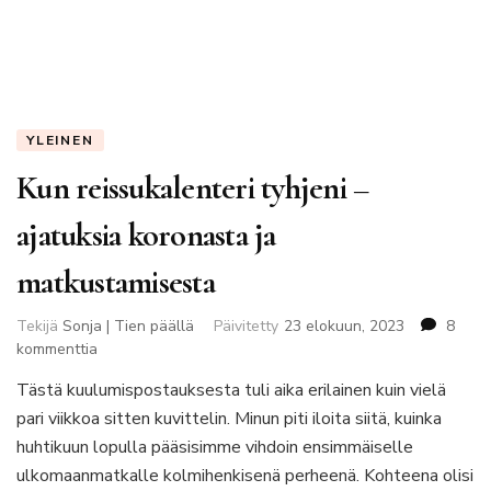
YLEINEN
Kun reissukalenteri tyhjeni –
ajatuksia koronasta ja
matkustamisesta
Tekijä
Sonja | Tien päällä
Päivitetty
23 elokuun, 2023
8
artikkeliin
kommenttia
Kun
Tästä kuulumispostauksesta tuli aika erilainen kuin vielä
reissukalenteri
pari viikkoa sitten kuvittelin. Minun piti iloita siitä, kuinka
tyhjeni
–
huhtikuun lopulla pääsisimme vihdoin ensimmäiselle
ajatuksia
ulkomaanmatkalle kolmihenkisenä perheenä. Kohteena olisi
koronasta