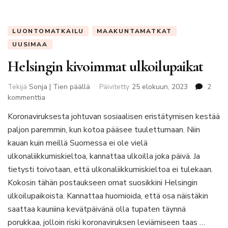
LUONTOMATKAILU
MAAKUNTAMATKAT
UUSIMAA
Helsingin kivoimmat ulkoilupaikat
Tekijä
Sonja | Tien päällä
Päivitetty
25 elokuun, 2023
2
artikkeliin
kommenttia
Helsingin
Koronaviruksesta johtuvan sosiaalisen eristätymisen kestää
kivoimmat
paljon paremmin, kun kotoa pääsee tuulettumaan. Niin
ulkoilupaikat
kauan kuin meillä Suomessa ei ole vielä
ulkonaliikkumiskieltoa, kannattaa ulkoilla joka päivä. Ja
tietysti toivotaan, että ulkonaliikkumiskieltoa ei tulekaan.
Kokosin tähän postaukseen omat suosikkini Helsingin
ulkoilupaikoista. Kannattaa huomioida, että osa näistäkin
saattaa kauniina kevätpäivänä olla tupaten täynnä
porukkaa, jolloin riski koronaviruksen leviämiseen taas …