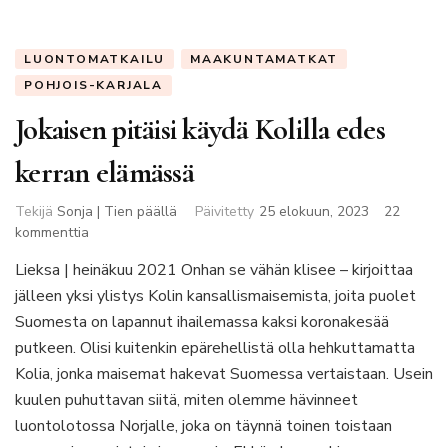
LUONTOMATKAILU
MAAKUNTAMATKAT
POHJOIS-KARJALA
Jokaisen pitäisi käydä Kolilla edes
kerran elämässä
Tekijä
Sonja | Tien päällä
Päivitetty
25 elokuun, 2023
22
artikkeliin
kommenttia
Jokaisen
Lieksa | heinäkuu 2021 Onhan se vähän klisee – kirjoittaa
pitäisi
jälleen yksi ylistys Kolin kansallismaisemista, joita puolet
käydä
Kolilla
Suomesta on lapannut ihailemassa kaksi koronakesää
edes
putkeen. Olisi kuitenkin epärehellistä olla hehkuttamatta
kerran
Kolia, jonka maisemat hakevat Suomessa vertaistaan. Usein
elämässä
kuulen puhuttavan siitä, miten olemme hävinneet
luontolotossa Norjalle, joka on täynnä toinen toistaan