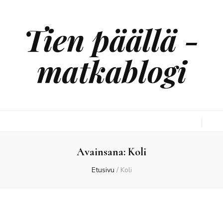
Tien päällä -
matkablogi
Avainsana:
Koli
Etusivu
/
Koli