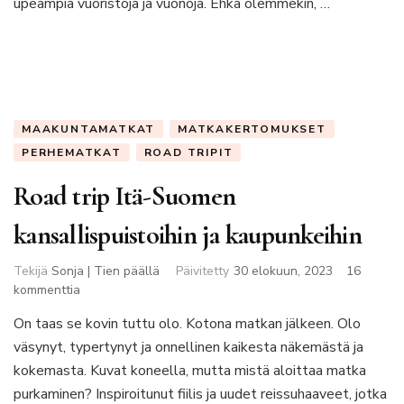
upeampia vuoristoja ja vuonoja. Ehkä olemmekin, …
MAAKUNTAMATKAT
MATKAKERTOMUKSET
PERHEMATKAT
ROAD TRIPIT
Road trip Itä-Suomen
kansallispuistoihin ja kaupunkeihin
Tekijä
Sonja | Tien päällä
Päivitetty
30 elokuun, 2023
16
artikkeliin
kommenttia
Road
On taas se kovin tuttu olo. Kotona matkan jälkeen. Olo
trip
väsynyt, typertynyt ja onnellinen kaikesta näkemästä ja
Itä-
Suomen
kokemasta. Kuvat koneella, mutta mistä aloittaa matka
kansallispuistoihin
purkaminen? Inspiroitunut fiilis ja uudet reissuhaaveet, jotka
ja