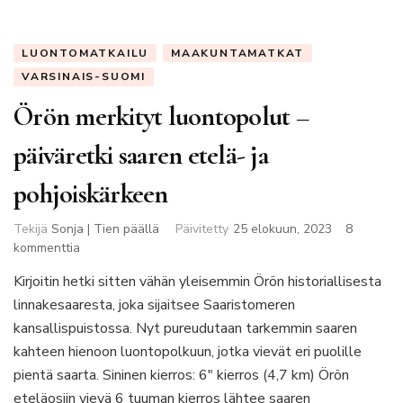
LUONTOMATKAILU
MAAKUNTAMATKAT
VARSINAIS-SUOMI
Örön merkityt luontopolut –
päiväretki saaren etelä- ja
pohjoiskärkeen
Tekijä
Sonja | Tien päällä
Päivitetty
25 elokuun, 2023
8
artikkeliin
kommenttia
Örön
Kirjoitin hetki sitten vähän yleisemmin Örön historiallisesta
merkityt
linnakesaaresta, joka sijaitsee Saaristomeren
luontopolut
–
kansallispuistossa. Nyt pureudutaan tarkemmin saaren
päiväretki
kahteen hienoon luontopolkuun, jotka vievät eri puolille
saaren
pientä saarta. Sininen kierros: 6″ kierros (4,7 km) Örön
etelä-
eteläosiin vievä 6 tuuman kierros lähtee saaren
ja