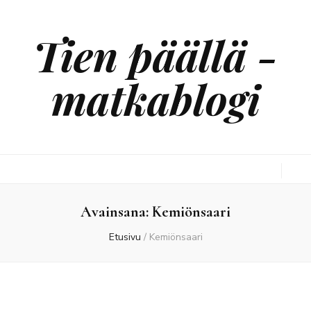
Tien päällä -
matkablogi
Avainsana:
Kemiönsaari
Etusivu
/
Kemiönsaari