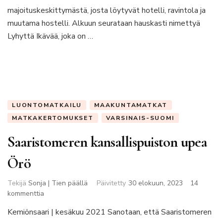
pohjoiskärkeen
majoituskeskittymästä, josta löytyvät hotelli, ravintola ja
muutama hostelli. Alkuun seurataan hauskasti nimettyä
Lyhyttä Ikävää, joka on …
LUONTOMATKAILU
MAAKUNTAMATKAT
MATKAKERTOMUKSET
VARSINAIS-SUOMI
Saaristomeren kansallispuiston upea
Örö
Tekijä
Sonja | Tien päällä
Päivitetty
30 elokuun, 2023
14
artikkeliin
kommenttia
Saaristomeren
Kemiönsaari | kesäkuu 2021 Sanotaan, että Saaristomeren
kansallispuiston