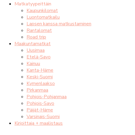
Matkatyypeittäin
Kaupunkilomat
Luontomatkailu
Lapsen kanssa matkustaminen
Rantalomat
Road trip
Maakuntamatkat
Uusimaa
Etelä-Savo
Kainuu
Kanta-Häme
Keski-Suomi
Kymenlaakso
Pirkanmaa
Pohjois-Pohjanmaa
Pohjois-Savo
Päijät-Häme
Varsinais-Suomi
Kirjoittaja + maalistaus