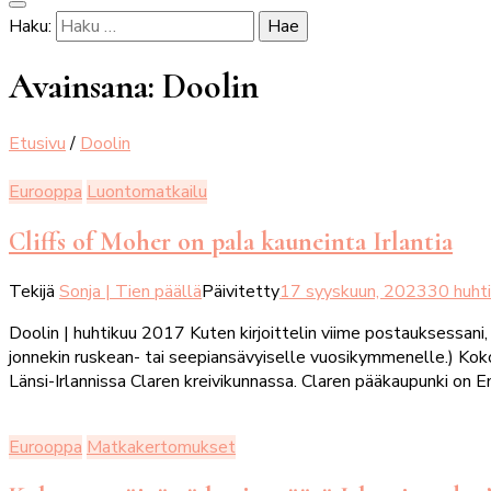
Haku:
Avainsana:
Doolin
Etusivu
/
Doolin
Eurooppa
Luontomatkailu
Cliffs of Moher on pala kauneinta Irlantia
Tekijä
Sonja | Tien päällä
Päivitetty
17 syyskuun, 2023
30 huht
Doolin | huhtikuu 2017 Kuten kirjoittelin viime postauksessani
jonnekin ruskean- tai seepiansävyiselle vuosikymmenelle.) Koko 
Länsi-Irlannissa Claren kreivikunnassa. Claren pääkaupunki on En
Eurooppa
Matkakertomukset