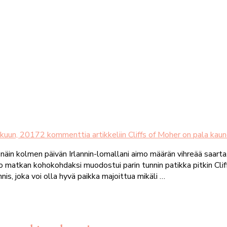
ikuun, 2017
2 kommenttia
artikkeliin Cliffs of Moher on pala kaun
, näin kolmen päivän Irlannin-lomallani aimo määrän vihreää saar
matkan kohokohdaksi muodostui parin tunnin patikka pitkin Cliffs 
nis, joka voi olla hyvä paikka majoittua mikäli …