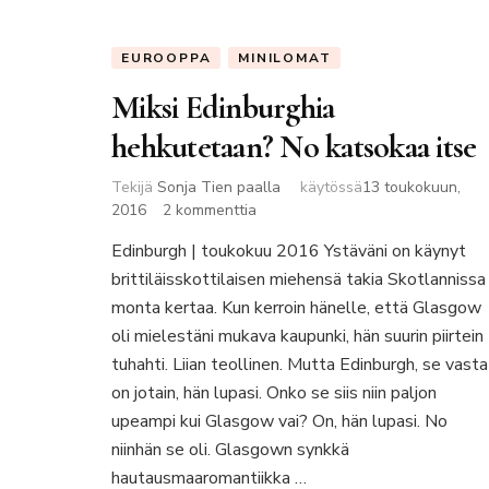
EUROOPPA
MINILOMAT
Miksi Edinburghia
hehkutetaan? No katsokaa itse
Tekijä
Sonja Tien paalla
käytössä
13 toukokuun,
artikkeliin
2016
2 kommenttia
Miksi
Edinburgh | toukokuu 2016 Ystäväni on käynyt
Edinburghia
brittiläisskottilaisen miehensä takia Skotlannissa
hehkutetaan?
No
monta kertaa. Kun kerroin hänelle, että Glasgow
katsokaa
oli mielestäni mukava kaupunki, hän suurin piirtein
itse
tuhahti. Liian teollinen. Mutta Edinburgh, se vasta
on jotain, hän lupasi. Onko se siis niin paljon
upeampi kui Glasgow vai? On, hän lupasi. No
niinhän se oli. Glasgown synkkä
hautausmaaromantiikka …