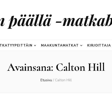
n päällä -matkab
TKATYYPEITTÄIN
MAAKUNTAMATKAT
KIRJOITTAJA
Avainsana:
Calton Hill
Etusivu
/
Calton Hill