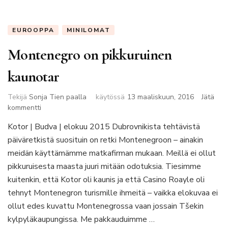
EUROOPPA
MINILOMAT
Montenegro on pikkuruinen
kaunotar
Tekijä
Sonja Tien paalla
käytössä
13 maaliskuun, 2016
Jätä
artikkeliin
kommentti
Montenegro
Kotor | Budva | elokuu 2015 Dubrovnikista tehtävistä
on
päiväretkistä suosituin on retki Montenegroon – ainakin
pikkuruinen
kaunotar
meidän käyttämämme matkafirman mukaan. Meillä ei ollut
pikkuruisesta maasta juuri mitään odotuksia. Tiesimme
kuitenkin, että Kotor oli kaunis ja että Casino Roayle oli
tehnyt Montenegron turismille ihmeitä – vaikka elokuvaa ei
ollut edes kuvattu Montenegrossa vaan jossain Tšekin
kylpyläkaupungissa. Me pakkauduimme …