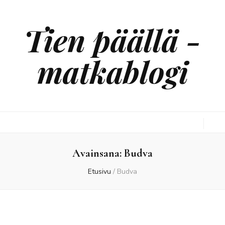
Tien päällä -
matkablogi
Avainsana:
Budva
Etusivu
/
Budva