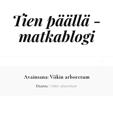
Tien päällä -
matkablogi
Avainsana:
Viikin arboretum
Etusivu
/
Viikin arboretum