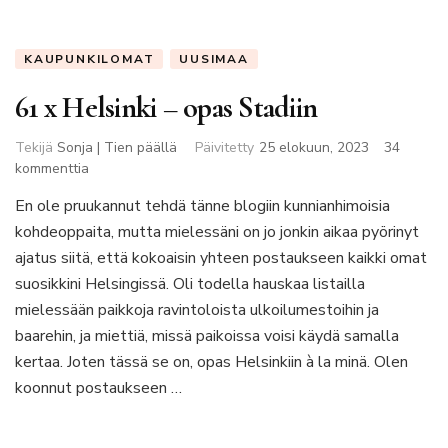
KAUPUNKILOMAT
UUSIMAA
61 x Helsinki – opas Stadiin
Tekijä
Sonja | Tien päällä
Päivitetty
25 elokuun, 2023
34
artikkeliin
kommenttia
61
En ole pruukannut tehdä tänne blogiin kunnianhimoisia
x
kohdeoppaita, mutta mielessäni on jo jonkin aikaa pyörinyt
Helsinki
–
ajatus siitä, että kokoaisin yhteen postaukseen kaikki omat
opas
suosikkini Helsingissä. Oli todella hauskaa listailla
Stadiin
mielessään paikkoja ravintoloista ulkoilumestoihin ja
baarehin, ja miettiä, missä paikoissa voisi käydä samalla
kertaa. Joten tässä se on, opas Helsinkiin à la minä. Olen
koonnut postaukseen …