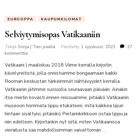
EUROOPPA
KAUPUNKILOMAT
Selviytymisopas Vatikaaniin
Tekijä
Sonja | Tien päällä
Päivitetty
1 syyskuun, 2023
27
artikkeliin
kommenttia
Selviytymisopas
Vatikaani | maaliskuu 2018 Viime kerralla kirjoitin
Vatikaaniin
kävelyreitistä, jolla onnistuimme bongaamaan kaikki
Rooman keskustan tärkeimmät nähtävyydet kerralla.
Vatikaanin jätimme suosiolla seuraavaan päivään. Ainakin
itse mietin kovasti ennen reissuamme, pitääkö Vatikaanin
museoon hommata lippu etukäteen, mitä kaikkea lipun
hintaan sisältyisi, pitäisikö Pietarinkirkkoon ostaa lippu ja
niin edelleen. Kirjoitankin nyt siitä, miten Vatikaanissa
vierailusta saa mahdollisimman vaivattoman …