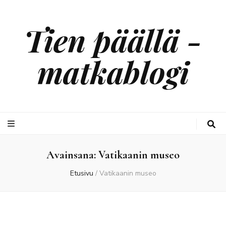
Tien päällä -
matkablogi
Avainsana:
Vatikaanin museo
Etusivu
/
Vatikaanin museo