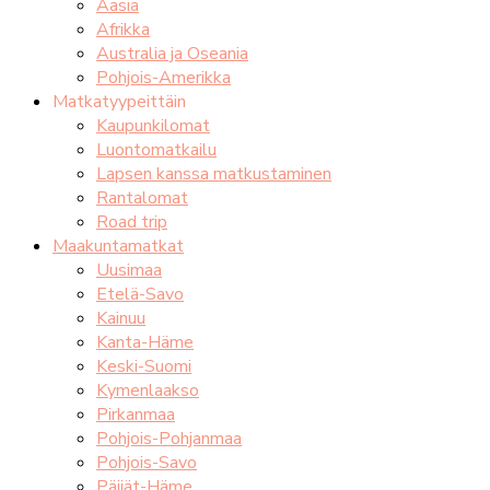
Aasia
Afrikka
Australia ja Oseania
Pohjois-Amerikka
Matkatyypeittäin
Kaupunkilomat
Luontomatkailu
Lapsen kanssa matkustaminen
Rantalomat
Road trip
Maakuntamatkat
Uusimaa
Etelä-Savo
Kainuu
Kanta-Häme
Keski-Suomi
Kymenlaakso
Pirkanmaa
Pohjois-Pohjanmaa
Pohjois-Savo
Päijät-Häme