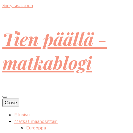
Siirry sisältöön
Tien päällä -
matkablogi
Close
Etusivu
Matkat maanosittain
Eurooppa