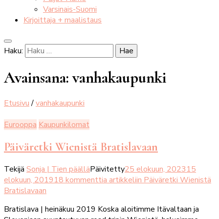
Varsinais-Suomi
Kirjoittaja + maalistaus
Haku:
Avainsana:
vanhakaupunki
Etusivu
/
vanhakaupunki
Eurooppa
Kaupunkilomat
Päiväretki Wienistä Bratislavaan
Tekijä
Sonja | Tien päällä
Päivitetty
25 elokuun, 2023
15
elokuun, 2019
18 kommenttia
artikkeliin Päiväretki Wienistä
Bratislavaan
Bratislava | heinäkuu 2019 Koska aloitimme Itävaltaan ja