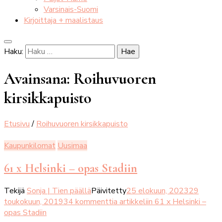
Varsinais-Suomi
Kirjoittaja + maalistaus
Haku:
Avainsana:
Roihuvuoren
kirsikkapuisto
Etusivu
/
Roihuvuoren kirsikkapuisto
Kaupunkilomat
Uusimaa
61 x Helsinki – opas Stadiin
Tekijä
Sonja | Tien päällä
Päivitetty
25 elokuun, 2023
29
toukokuun, 2019
34 kommenttia
artikkeliin 61 x Helsinki –
opas Stadiin