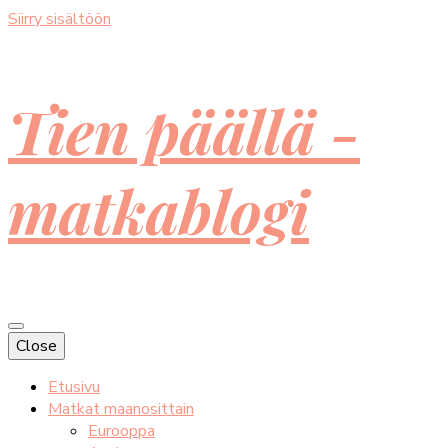
Siirry sisältöön
Tien päällä -
matkablogi
Close
Etusivu
Matkat maanosittain
Eurooppa