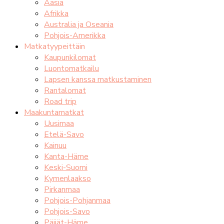
Aasia
Afrikka
Australia ja Oseania
Pohjois-Amerikka
Matkatyypeittäin
Kaupunkilomat
Luontomatkailu
Lapsen kanssa matkustaminen
Rantalomat
Road trip
Maakuntamatkat
Uusimaa
Etelä-Savo
Kainuu
Kanta-Häme
Keski-Suomi
Kymenlaakso
Pirkanmaa
Pohjois-Pohjanmaa
Pohjois-Savo
Päijät-Häme