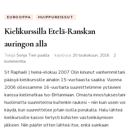
EUROOPPA
HUIPPUREISSUT
Kielikurssilla Etelä-Ranskan
auringon alla
Tekijä
Sonja Tien paalla
käytössä
20 toukokuun, 2016
2
artikkeliin
kommenttia
Kielikurssilla
St Raphaël | heinä-elokuu 2007 Olin kinunut vanhemmiltani
Etelä-
pääsyä kielikurssille ainakin 15-vuotiaasta saakka. Vuonna
Ranskan
auringon
2006 ollessamme 16-vuotiaita suunnittelimme ystävieni
alla
kanssa kielimatkaa Iso-Britanniaan. Omasta innostuksestani
huolimatta suunnitelma kuitenkin raukesi – niin kuin usein voi
käydä, kun suunnittelee jotain isolla porukalla. Halu lähteä
kielikurssille kasvoi tietysti kohisten vastoinkäymisen
jälkeen. Niin päätin sitten lähteä itse, enkä suinkaan