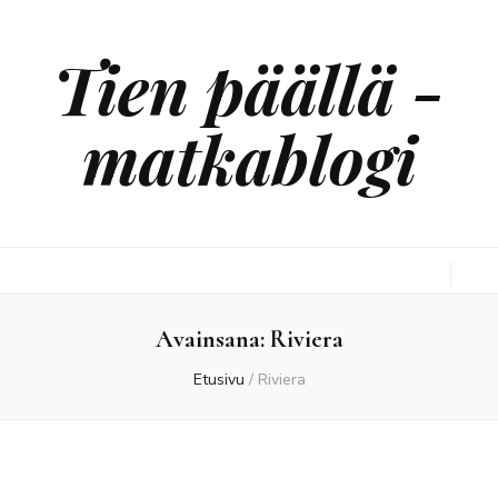
Tien päällä -
matkablogi
Avainsana:
Riviera
Etusivu
/
Riviera