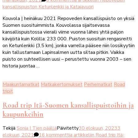
kansallispuiston Ketunlenkki ja Katajavuori
Kouvola | heinäkuu 2021 Repoveden kansallispuisto on yksiä
Suomen suosituimmista. Kouvolassa sijaitsevassa
kansallispuistossa vieraili viime vuonna lähes yhtä paljon
kävijöitä kuin Kolilla: 233 000. Puiston suosituin rengasreitti
on Ketunlenkki (3,5 km), jonka varrella pääsee niin lossikyytiin
kuin tallustamaan Lapinsalmen uutta siltaa pitkin. Vaikka
puisto on suhteellisen uusi – perustettu vuonna 2003 – sen
historia juontaa …
Maakuntamatkat
Matkakertomukset
Perhematkat
Road
tripit
Road trip Itä-Suomen kansallispuistoihin ja
kaupunkeihin
Tekijä
Sonja | Tien päällä
Päivitetty
30 elokuun, 2023
3
elokuun, 2021
16 kommenttia
artikkeliin Road trip Itä-