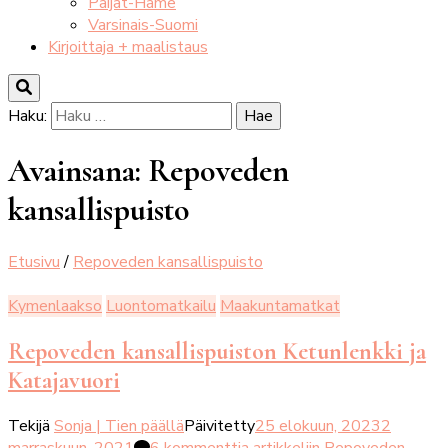
Päijät-Häme
Varsinais-Suomi
Kirjoittaja + maalistaus
Haku:
Avainsana:
Repoveden
kansallispuisto
Etusivu
/
Repoveden kansallispuisto
Kymenlaakso
Luontomatkailu
Maakuntamatkat
Repoveden kansallispuiston Ketunlenkki ja
Katajavuori
Tekijä
Sonja | Tien päällä
Päivitetty
25 elokuun, 2023
2
marraskuun, 2021
6 kommenttia
artikkeliin Repoveden