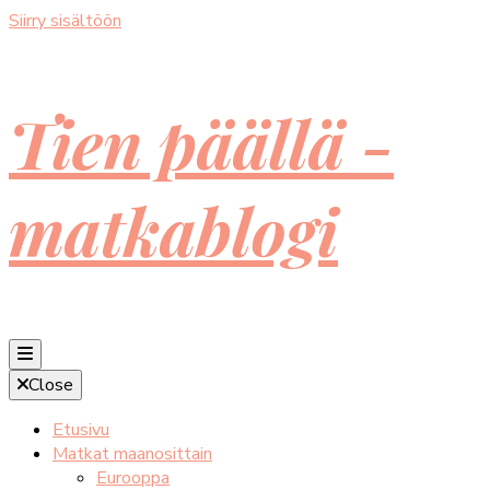
Siirry sisältöön
Tien päällä -
matkablogi
Close
Etusivu
Matkat maanosittain
Eurooppa