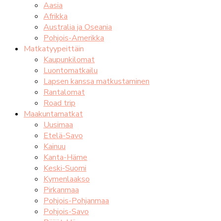
Aasia
Afrikka
Australia ja Oseania
Pohjois-Amerikka
Matkatyypeittäin
Kaupunkilomat
Luontomatkailu
Lapsen kanssa matkustaminen
Rantalomat
Road trip
Maakuntamatkat
Uusimaa
Etelä-Savo
Kainuu
Kanta-Häme
Keski-Suomi
Kymenlaakso
Pirkanmaa
Pohjois-Pohjanmaa
Pohjois-Savo