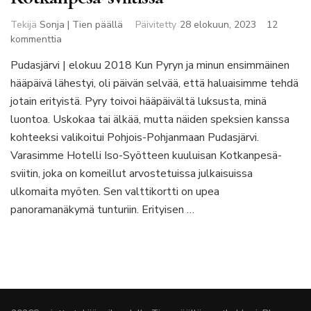
Tekijä
Sonja | Tien päällä
Päivitetty
28 elokuun, 2023
12
artikkeliin
kommenttia
Hääpäivä
Pudasjärvi | elokuu 2018 Kun Pyryn ja minun ensimmäinen
Hotelli
hääpäivä lähestyi, oli päivän selvää, että haluaisimme tehdä
Iso-
Syötteen
jotain erityistä. Pyry toivoi hääpäivältä luksusta, minä
Kotkanpesä-
luontoa. Uskokaa tai älkää, mutta näiden speksien kanssa
sviitissä
kohteeksi valikoitui Pohjois-Pohjanmaan Pudasjärvi.
Varasimme Hotelli Iso-Syötteen kuuluisan Kotkanpesä-
sviitin, joka on komeillut arvostetuissa julkaisuissa
ulkomaita myöten. Sen valttikortti on upea
panoramanäkymä tunturiin. Erityisen …