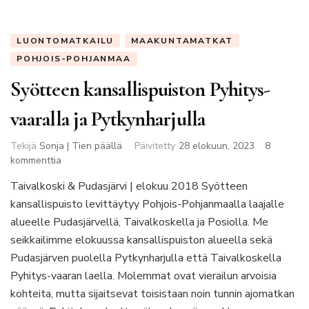
LUONTOMATKAILU
MAAKUNTAMATKAT
POHJOIS-POHJANMAA
Syötteen kansallispuiston Pyhitys-
vaaralla ja Pytkynharjulla
Tekijä
Sonja | Tien päällä
Päivitetty
28 elokuun, 2023
8
artikkeliin
kommenttia
Syötteen
Taivalkoski & Pudasjärvi | elokuu 2018 Syötteen
kansallispuiston
kansallispuisto levittäytyy Pohjois-Pohjanmaalla laajalle
Pyhitys-
vaaralla
alueelle Pudasjärvellä, Taivalkoskella ja Posiolla. Me
ja
seikkailimme elokuussa kansallispuiston alueella sekä
Pytkynharjulla
Pudasjärven puolella Pytkynharjulla että Taivalkoskella
Pyhitys-vaaran laella. Molemmat ovat vierailun arvoisia
kohteita, mutta sijaitsevat toisistaan noin tunnin ajomatkan