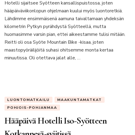
järvi
Hotelli sijaitsee Syötteen kansallispuistossa, joten
ja
hääpäiväviikonlopun ohjelmaan kuului myös luontoretkiä.
hiljainen
Lähdimme ensimmäisenä aamuna taivaltamaan yhdeksän
luontopolku
kilometrin Pytkyn pyrähdystä Syötteellä, mutta
huomasimme varsin pian, ettei aikeestamme tulisi mitään.
Reitti oli osa Syöte Mountain Bike -kisaa, joten
maastopyöräilijöitä suhasi ohitsemme monta kertaa
minuutissa. Oli otettava jalat alle, …
LUONTOMATKAILU
MAAKUNTAMATKAT
POHJOIS-POHJANMAA
Hääpäivä Hotelli Iso-Syötteen
Kotkanpesä-sviitissä