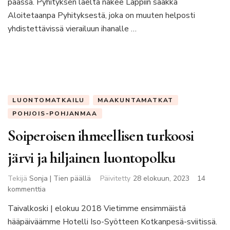
päässä. Pyhityksen laelta näkee Lappiin saakka
Aloitetaanpa Pyhityksestä, joka on muuten helposti
yhdistettävissä vierailuun ihanalle …
LUONTOMATKAILU
MAAKUNTAMATKAT
POHJOIS-POHJANMAA
Soiperoisen ihmeellisen turkoosi
järvi ja hiljainen luontopolku
Tekijä
Sonja | Tien päällä
Päivitetty
28 elokuun, 2023
14
artikkeliin
kommenttia
Soiperoisen
Taivalkoski | elokuu 2018 Vietimme ensimmäistä
ihmeellisen
hääpäiväämme Hotelli Iso-Syötteen Kotkanpesä-sviitissä.
turkoosi