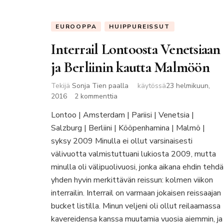
EUROOPPA
HUIPPUREISSUT
Interrail Lontoosta Venetsiaan
ja Berliinin kautta Malmöön
Tekijä
Sonja Tien paalla
käytössä
23 helmikuun,
artikkeliin
2016
2 kommenttia
Interrail
Lontoo | Amsterdam | Pariisi | Venetsia |
Lontoosta
Salzburg | Berliini | Kööpenhamina | Malmö |
Venetsiaan
ja
syksy 2009 Minulla ei ollut varsinaisesti
Berliinin
välivuotta valmistuttuani lukiosta 2009, mutta
kautta
minulla oli välipuolivuosi, jonka aikana ehdin tehdä
Malmöön
yhden hyvin merkittävän reissun: kolmen viikon
interrailin. Interrail on varmaan jokaisen reissaajan
bucket listilla. Minun veljeni oli ollut reilaamassa
kavereidensa kanssa muutamia vuosia aiemmin, ja