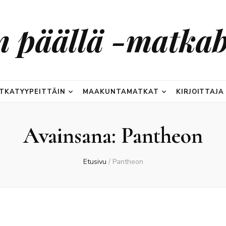
n päällä -matkab
TKATYYPEITTÄIN
MAAKUNTAMATKAT
KIRJOITTAJA
Avainsana:
Pantheon
Etusivu
/
Pantheon