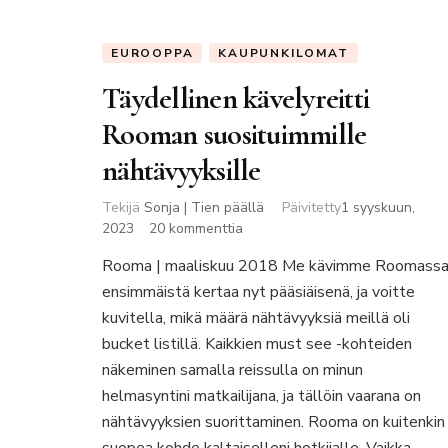
EUROOPPA
KAUPUNKILOMAT
Täydellinen kävelyreitti
Rooman suosituimmille
nähtävyyksille
Tekijä
Sonja | Tien päällä
Päivitetty
1 syyskuun,
artikkeliin
2023
20 kommenttia
Täydellinen
Rooma | maaliskuu 2018 Me kävimme Roomass
kävelyreitti
ensimmäistä kertaa nyt pääsiäisenä, ja voitte
Rooman
suosituimmille
kuvitella, mikä määrä nähtävyyksiä meillä oli
nähtävyyksille
bucket listillä. Kaikkien must see -kohteiden
näkeminen samalla reissulla on minun
helmasyntini matkailijana, ja tällöin vaarana on
nähtävyyksien suorittaminen. Rooma on kuitenkin
suopea kohde kaltaiselleni hotkijalle. Vaikka