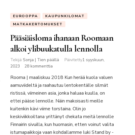
EUROOPPA
KAUPUNKILOMAT
MATKAKERTOMUKSET
Pääsiäisloma ihanaan Roomaan
alkoi ylibuukatulla lennolla
Tekijä
Sonja | Tien päällä
Päivitetty
1 syyskuun,
artikkeliin
2023
28 kommenttia
Pääsiäisloma
Rooma | maaliskuu 2018 Kun herää kuola valuen
ihanaan
a
aamuviideltä ja raahautuu lentokentälle silmät
Roomaan
alkoi
ristissä, viimeinen asia, jonka haluaa kuulla, on
ylibuukatulla
ettei pääse lennolle. Näin makoisasti meille
lennolla
kuitenkin kävi viime torstaina. Olin jo
keskiviikkoiltana yrittänyt chekata meitä lennolle
Finnairin sivuilla, kun huomasin, etten voinut valita
istumapaikkoja vaan kohdallamme luki Stand by -