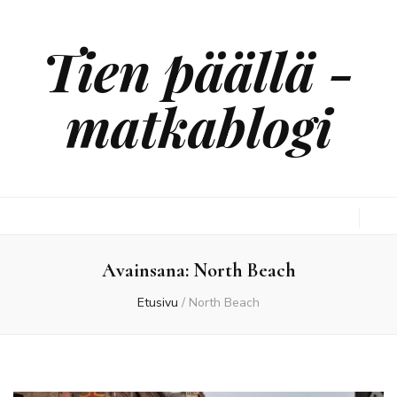
Tien päällä -
matkablogi
Avainsana:
North Beach
Etusivu
/
North Beach