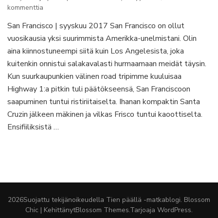
artikkeliin
kommenttia
San
San Francisco | syyskuu 2017 San Francisco on ollut
Francisco
vuosikausia yksi suurimmista Amerikka-unelmistani. Olin
kolmessa
päivässä
aina kiinnostuneempi siitä kuin Los Angelesista, joka
–
kuitenkin onnistui salakavalasti hurmaamaan meidät täysin.
14
Kun suurkaupunkien välinen road tripimme kuuluisaa
vinkkiä
Highway 1:a pitkin tuli päätökseensä, San Franciscoon
mahtavaan
lomaan
saapuminen tuntui ristiriitaiselta. Ihanan kompaktin Santa
Cruzin jälkeen mäkinen ja vilkas Frisco tuntui kaoottiselta.
Ensifiiliksistä …
2026Suojattu tekijänoikeudella
Tien päällä -matkablogi
.
Blossom
Chic | Kehittänyt
Blossom Themes
.Tarjoaja
WordPress
.