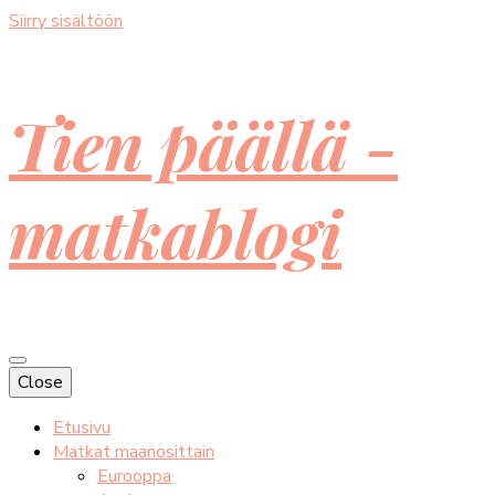
Siirry sisältöön
Tien päällä -
matkablogi
Close
Etusivu
Matkat maanosittain
Eurooppa