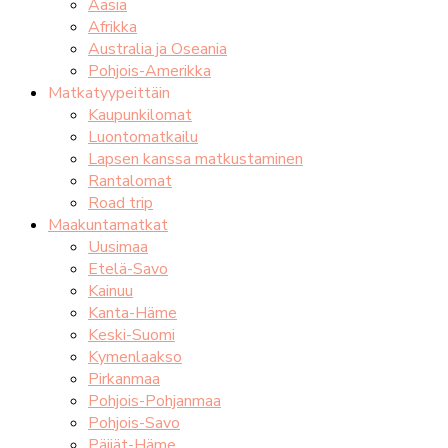
Aasia
Afrikka
Australia ja Oseania
Pohjois-Amerikka
Matkatyypeittäin
Kaupunkilomat
Luontomatkailu
Lapsen kanssa matkustaminen
Rantalomat
Road trip
Maakuntamatkat
Uusimaa
Etelä-Savo
Kainuu
Kanta-Häme
Keski-Suomi
Kymenlaakso
Pirkanmaa
Pohjois-Pohjanmaa
Pohjois-Savo
Päijät-Häme