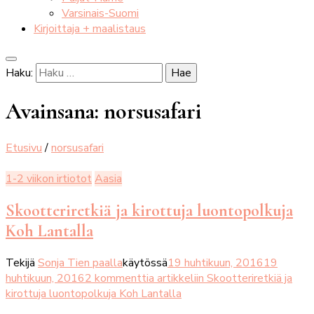
Varsinais-Suomi
Kirjoittaja + maalistaus
Haku:
Avainsana:
norsusafari
Etusivu
/
norsusafari
1-2 viikon irtiotot
Aasia
Skootteriretkiä ja kirottuja luontopolkuja
Koh Lantalla
Tekijä
Sonja Tien paalla
käytössä
19 huhtikuun, 2016
19
huhtikuun, 2016
2 kommenttia
artikkeliin Skootteriretkiä ja
kirottuja luontopolkuja Koh Lantalla