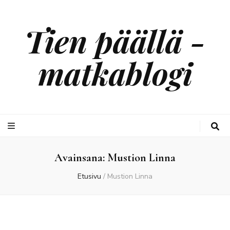
Tien päällä -
matkablogi
Avainsana:
Mustion Linna
Etusivu
/
Mustion Linna