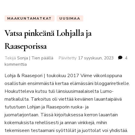
MAAKUNTAMATKAT
UUSIMAA
Vatsa pinkeänä Lohjalla ja
Raaseporissa
Tekijä
Sonja | Tien päällä
Päivitetty
17 syyskuun, 2023
4
artikkeliin
kommenttia
Vatsa
Lohja & Raasepori | toukokuu 2017 Viime viikonloppuna
pinkeänä
osallistuin ensimmäistä kertaa elämässäni bloggariretkelle.
Lohjalla
ja
Houkutteleva kutsu tuli länsiuusimaalaiselta Lumo-
Raaseporissa
matkailulta. Tarkoitus oli viettää keväinen lauantaipäivä
tutustuen Lohjan ja Raaseporin ruoka- ja
juomatarjontaan. Tässä kirjoituksessa kerron lauantain
kokemuksista rehellisesti ja annan vinkkejä, mihin
tekemiseen testaamani syöttölät ja juottolat voi yhdistää.