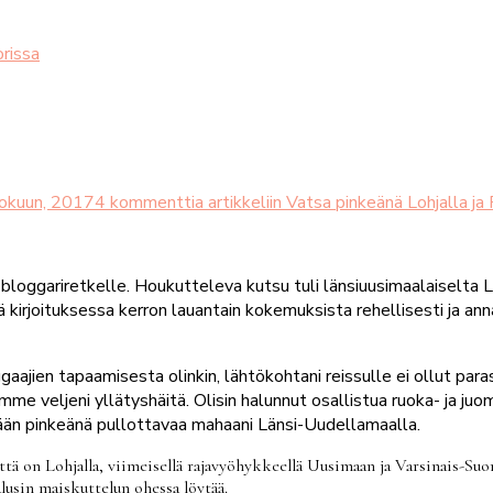
orissa
okuun, 2017
4 kommenttia
artikkeliin Vatsa pinkeänä Lohjalla j
bloggariretkelle. Houkutteleva kutsu tuli länsiuusimaalaiselta L
 kirjoituksessa kerron lauantain kokemuksista rehellisesti ja an
gaajien tapaamisesta olinkin, lähtökohtani reissulle ei ollut par
limme veljeni yllätyshäitä. Olisin halunnut osallistua ruoka- ja
tään pinkeänä pullottavaa mahaani Länsi-Uudellamaalla.
tä on Lohjalla, viimeisellä rajavyöhykkeellä Uusimaan ja Varsinais-Suom
alusin maiskuttelun ohessa löytää.