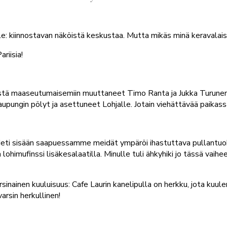
 ole: kiinnostavan näköistä keskustaa. Mutta mikäs minä keravala
riisia!
gistä maaseutumaisemiin muuttaneet Timo Ranta ja Jukka Turune
upungin pölyt ja asettuneet Lohjalle. Jotain viehättävää paikassa
Heti sisään saapuessamme meidät ympäröi ihastuttava pullantuok
ohimufinssi lisäkesalaatilla. Minulle tuli ähkyhiki jo tässä vaihee
 varsinainen kuuluisuus: Cafe Laurin kanelipulla on herkku, jota k
arsin herkullinen!