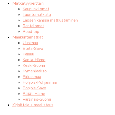
Matkatyypeittäin
Kaupunkilomat
Luontomatkailu
Lapsen kanssa matkustaminen
Rantalomat
Road trip
Maakuntamatkat
Uusimaa
Etelä-Savo
Kainuu
Kanta-Häme
Keski-Suomi
Kymenlaakso
Pirkanmaa
Pohjois-Pohjanmaa
Pohjois-Savo
Päijät-Häme
Varsinais-Suomi
Kirjoittaja + maalistaus