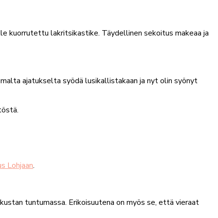
lle kuorrutettu lakritsikastike. Täydellinen sekoitus makeaa ja
lta ajatukselta syödä lusikallistakaan ja nyt olin syönyt
töstä.
s Lohjaan
.
skustan tuntumassa. Erikoisuutena on myös se, että vieraat