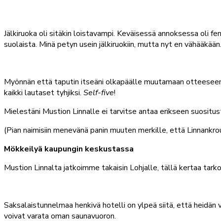
Jälkiruoka oli sitäkin loistavampi. Keväisessä annoksessa oli fe
suolaista. Minä petyn usein jälkiruokiin, mutta nyt en vähääkään
Myönnän että taputin itseäni olkapäälle muutamaan otteeseen k
kaikki lautaset tyhjiksi.
Self-five
!
Mielestäni Mustion Linnalle ei tarvitse antaa erikseen suositus
(Pian naimisiin menevänä panin muuten merkille, että Linnankrou
Mökkeilyä kaupungin keskustassa
Mustion Linnalta jatkoimme takaisin Lohjalle, tällä kertaa tar
Saksalaistunnelmaa henkivä hotelli on ylpeä siitä, että heidä
voivat varata oman saunavuoron.