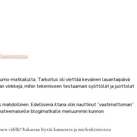
a Raaseporissa
umo-matkailulta. Tarkoitus oli viettää keväinen lauantaipäivä
nan vinkkejä, mihin tekemiseen testaamani syöttölät ja juottolat
as mahdollinen. Edellisenä iltana olin nauttinut ”vaatimattoman”
 juomateemaiselle blogimatkalle mieluummin kunnon
en välillä? Rakastan löytää kauneutta ja mielenkiintoista