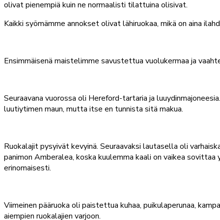
olivat pienempiä kuin ne normaalisti tilattuina olisivat.
Kaikki syömämme annokset olivat lähiruokaa, mikä on aina ilah
Ensimmäisenä maistelimme savustettua vuolukermaa ja vaahtera
Seuraavana vuorossa oli Hereford-tartaria ja luuydinmajoneesi
luutiytimen maun, mutta itse en tunnista sitä makua.
Ruokalajit pysyivät kevyinä. Seuraavaksi lautasella oli varhaiska
panimon Amberalea, koska kuulemma kaali on vaikea sovittaa yhte
erinomaisesti.
Viimeinen pääruoka oli paistettua kuhaa, puikulaperunaa, kampa
aiempien ruokalajien varjoon.