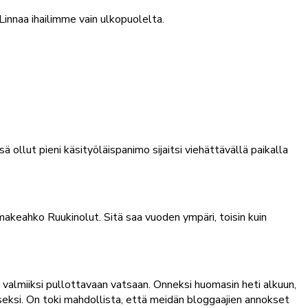
innaa ihailimme vain ulkopuolelta.
ollut pieni käsityöläispanimo sijaitsi viehättävällä paikalla
akeahko Ruukinolut. Sitä saa vuoden ympäri, toisin kuin
o valmiiksi pullottavaan vatsaan. Onneksi huomasin heti alkuun,
äiseksi. On toki mahdollista, että meidän bloggaajien annokset