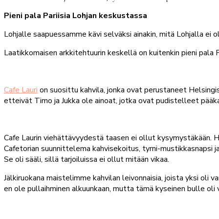
Pieni pala Pariisia Lohjan keskustassa
Lohjalle saapuessamme kävi selväksi ainakin, mitä Lohjalla ei
Laatikkomaisen arkkitehtuurin keskellä on kuitenkin pieni pala Pa
Cafe Lauri
on suosittu kahvila, jonka ovat perustaneet Helsin
etteivät Timo ja Jukka ole ainoat, jotka ovat pudistelleet pääka
Cafe Laurin viehättävyydestä taasen ei ollut kysymystäkään. 
Cafetorian suunnittelema kahvisekoitus, tyrni-mustikkasnapsi ja l
Se oli sääli, sillä tarjoiluissa ei ollut mitään vikaa.
Jälkiruokana maistelimme kahvilan leivonnaisia, joista yksi oli
en ole pullaihminen alkuunkaan, mutta tämä kyseinen bulle oli v