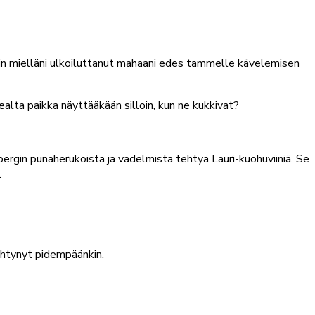
isin mielläni ulkoiluttanut mahaani edes tammelle kävelemisen
alta paikka näyttääkään silloin, kun ne kukkivat?
derbergin punaherukoista ja vadelmista tehtyä Lauri-kuohuviiniä. Se
.
iihtynyt pidempäänkin.