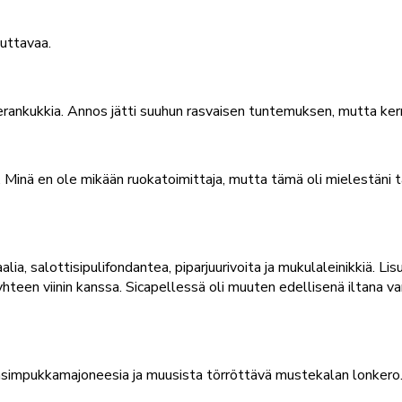
duttavaa.
nkukkia. Annos jätti suuhun rasvaisen tuntemuksen, mutta kerm
a. Minä en ole mikään ruokatoimittaja, mutta tämä oli mielestän
alia, salottisipulifondantea, piparjuurivoita ja mukulaleinikkiä. 
en viinin kanssa. Sicapellessä oli muuten edellisenä iltana varh
simpukkamajoneesia ja muusista törröttävä mustekalan lonkero. Pi