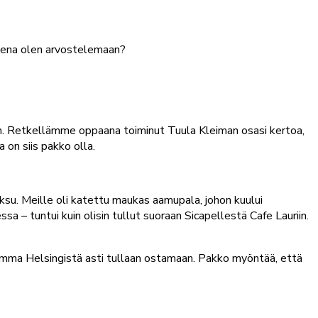
isena olen arvostelemaan?
n. Retkellämme oppaana toiminut Tuula Kleiman osasi kertoa,
 on siis pakko olla.
su. Meille oli katettu maukas aamupala, johon kuului
ssa – tuntui kuin olisin tullut suoraan Sicapellestä Cafe Lauriin.
uulemma Helsingistä asti tullaan ostamaan. Pakko myöntää, että