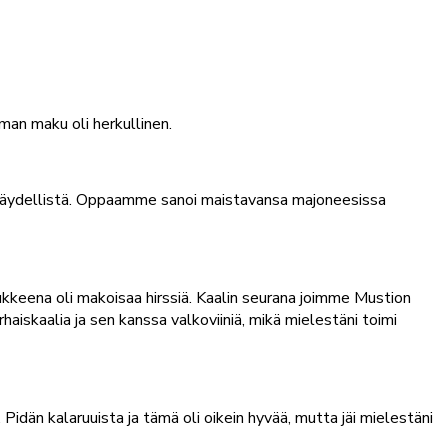
an maku oli herkullinen.
i täydellistä. Oppaamme sanoi maistavansa majoneesissa
Lisukkeena oli makoisaa hirssiä. Kaalin seurana joimme Mustion
aiskaalia ja sen kanssa valkoviiniä, mikä mielestäni toimi
dän kalaruuista ja tämä oli oikein hyvää, mutta jäi mielestäni