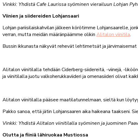
Vinkki: Yhdistä Cafe Laurissa syöminen vierailuun Lohjan Pyh
Viinien ja siidereiden Lohjansaari
Lohjan pariisilaiskahvilan jälkeen körötimme Lohjansaarelle, j
verran, mutta meidän määränpäämme olikin
Alitalon viinitila
.
Bussin ikkunasta näkyvät rehevät lehtimetsät ja järvimaisemat 
Alitalon viinitilalla tehdään Ciderberg-siidereitä, -viinejä, -lik
ja viinitilalla juotu valkoherukkaviideri ja omenasiideri olivat ka
Alitalon viinitilalla pääsee maatilatunnelmaan, sieltä kun löyt
Pakko sanoa, että jätin Lohjansaaren aika haikeana taakseni. Sie
Vinkki: Yhdistä Alitalon viinitilalla syöminen ja juominen Paa
Olutta ja fiiniä lähiruokaa Mustiossa