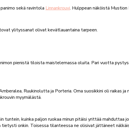
n panimo sekä ravintola
Linnankrouvi
. Hulppean näköistä Mustion L
rtovat ylityssanat olivat kevätlauantaina tarpeen.
on pienistä tiloista maistelemassa oluita. Pari vuotta pystyssä 
ralea, Ruukinolutta ja Porteria. Oma suosikkini oli raikas ja m
ankrouvin myymälästä.
n tuntein, kuinka paljon ruokaa minun pitäisi yrittää mahduttaa j
in tietysti onkin. Toisessa tilanteessa ne olisivat jättäneet nälk