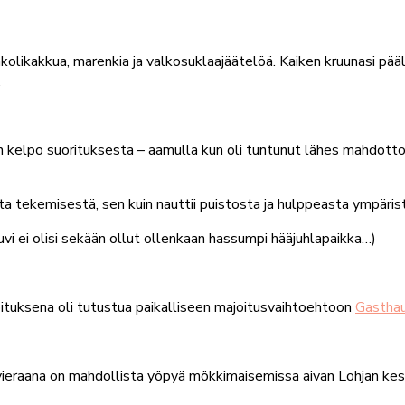
nkolikakkua, marenkia ja valkosuklaajäätelöä. Kaiken kruunasi pää
.
elpo suorituksesta – aamulla kun oli tuntunut lähes mahdottoma
ta tekemisestä, sen kuin nauttii puistosta ja hulppeasta ympäris
vi ei olisi sekään ollut ollenkaan hassumpi hääjuhlapaikka…)
koituksena oli tutustua paikalliseen majoitusvaihtoehtoon
Gasthau
n vieraana on mahdollista yöpyä mökkimaisemissa aivan Lohjan ke