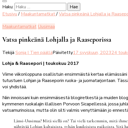
Haku:
Etusivu
/
Maakuntamatkat
/
Vatsa pinkeänä Lohjalla ja Raasep
Maakuntamatkat
Uusimaa
Vatsa pinkeänä Lohjalla ja Raaseporissa
Tekijä
Sonja | Tien päällä
Päivitetty
17 syyskuun, 2023
24 touk
Lohja & Raasepori | toukokuu 2017
Viime viikonloppuna osallistuin ensimmäistä kertaa elämässäni 
tutustuen Lohjan ja Raaseporin ruoka- ja juomatarjontaan. Tässä
voi yhdistää.
Niin innoissani kuin ensimmäisestä blogiretkestä ja muiden blog
kymmenen ruokalajin illallisen Porvoon Sicapellessä, jossa juh
vatsamurinoissa, mutta olin silti valmis venyttämään jo ennes
Länsi-Uusimaa? Mitä siellä on? Tai vielä tarkemmin, mitä ihmet
nähtävää Lohjan kaltaisista, tylsän kuuloisista paikoista. Sitä h