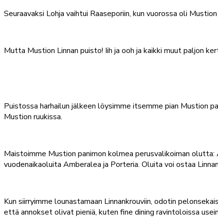
Seuraavaksi Lohja vaihtui Raaseporiin, kun vuorossa oli Mustio
Mutta Mustion Linnan puisto! Iih ja ooh ja kaikki muut paljon ke
Puistossa harhailun jälkeen löysimme itsemme pian Mustion panim
Mustion ruukissa.
Maistoimme Mustion panimon kolmea perusvalikoiman olutta: Ambe
vuodenaikaoluita Amberalea ja Porteria. Oluita voi ostaa Linn
Kun siirryimme lounastamaan Linnankrouviin, odotin pelonsekaisi
että annokset olivat pieniä, kuten fine dining ravintoloissa use