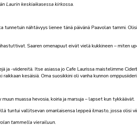
än Laurin keskiaikasessa kirkossa.
onka tunnetuin nähtävyys lienee tänä päivänä Paavolan tammi. Ol
ihastuttivat. Saaren omenapuut eivät vielä kukkineen – miten upe
öörejä ja -viidereitä. Itse asiassa jo Cafe Laurissa maistelimme Ci
ikki raikkaan kesäisiä. Oma suosikkini oli vanha kunnon omppusiideri
yy muun muassa hevosia, koiria ja marsuja – lapset kun tykkäävät.
llä tuntui vallitsevan omanlaisensa leppeä ilmasto, jossa olisi v
volan tammella vierailuun.