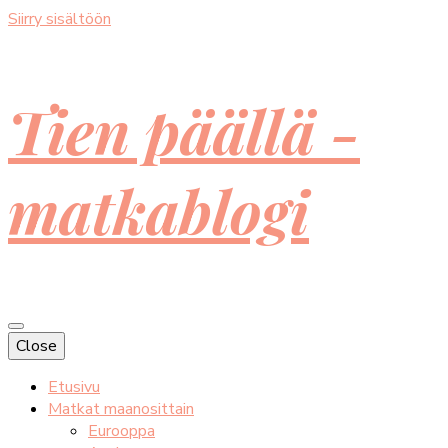
Siirry sisältöön
Tien päällä -
matkablogi
Close
Etusivu
Matkat maanosittain
Eurooppa