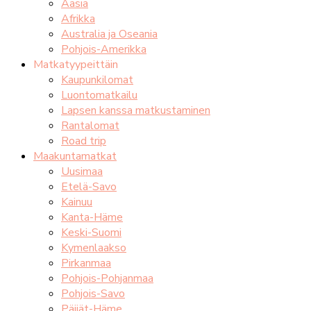
Aasia
Afrikka
Australia ja Oseania
Pohjois-Amerikka
Matkatyypeittäin
Kaupunkilomat
Luontomatkailu
Lapsen kanssa matkustaminen
Rantalomat
Road trip
Maakuntamatkat
Uusimaa
Etelä-Savo
Kainuu
Kanta-Häme
Keski-Suomi
Kymenlaakso
Pirkanmaa
Pohjois-Pohjanmaa
Pohjois-Savo
Päijät-Häme