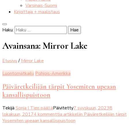
Varsinais-Suomi
Kirjoittaja + maalistaus
Haku:
Avainsana:
Mirror Lake
Etusivu
/
Mirror Lake
Luontomatkailu
Pohjois-Amerikka
Päiväretkeilijän tärpit Yosemiten upeaan
kansallispuistoon
Tekijä
Sonja | Tien päällä
Päivitetty
7 syyskuun, 2023
8
lokakuun, 2017
4 kommenttia
artikkeliin Päiväretkeilijän tärpit
Yosemiten upeaan kansallispuistoon