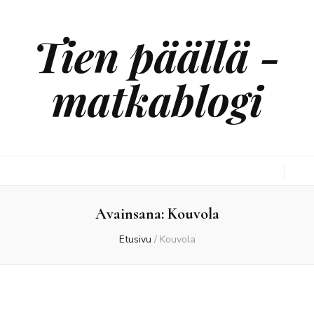
Tien päällä -
matkablogi
Avainsana:
Kouvola
Etusivu
/
Kouvola