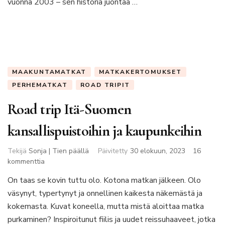
vuonna 2003 – sen historia juontaa …
MAAKUNTAMATKAT
MATKAKERTOMUKSET
PERHEMATKAT
ROAD TRIPIT
Road trip Itä-Suomen
kansallispuistoihin ja kaupunkeihin
Tekijä
Sonja | Tien päällä
Päivitetty
30 elokuun, 2023
16
artikkeliin
kommenttia
Road
On taas se kovin tuttu olo. Kotona matkan jälkeen. Olo
trip
väsynyt, typertynyt ja onnellinen kaikesta näkemästä ja
Itä-
Suomen
kokemasta. Kuvat koneella, mutta mistä aloittaa matka
kansallispuistoihin
purkaminen? Inspiroitunut fiilis ja uudet reissuhaaveet, jotka
ja