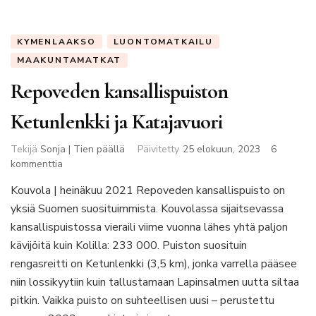
KYMENLAAKSO
LUONTOMATKAILU
MAAKUNTAMATKAT
Repoveden kansallispuiston
Ketunlenkki ja Katajavuori
Tekijä
Sonja | Tien päällä
Päivitetty
25 elokuun, 2023
6
artikkeliin
kommenttia
Repoveden
Kouvola | heinäkuu 2021 Repoveden kansallispuisto on
kansallispuiston
yksiä Suomen suosituimmista. Kouvolassa sijaitsevassa
Ketunlenkki
ja
kansallispuistossa vieraili viime vuonna lähes yhtä paljon
Katajavuori
kävijöitä kuin Kolilla: 233 000. Puiston suosituin
rengasreitti on Ketunlenkki (3,5 km), jonka varrella pääsee
niin lossikyytiin kuin tallustamaan Lapinsalmen uutta siltaa
pitkin. Vaikka puisto on suhteellisen uusi – perustettu