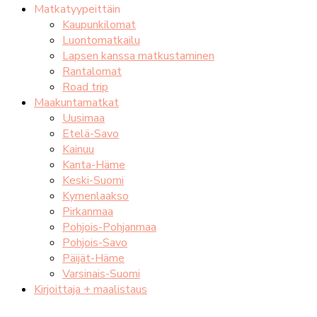
Matkatyypeittäin
Kaupunkilomat
Luontomatkailu
Lapsen kanssa matkustaminen
Rantalomat
Road trip
Maakuntamatkat
Uusimaa
Etelä-Savo
Kainuu
Kanta-Häme
Keski-Suomi
Kymenlaakso
Pirkanmaa
Pohjois-Pohjanmaa
Pohjois-Savo
Päijät-Häme
Varsinais-Suomi
Kirjoittaja + maalistaus