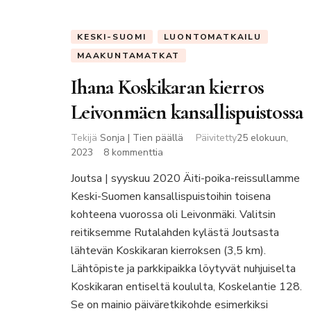
KESKI-SUOMI
LUONTOMATKAILU
MAAKUNTAMATKAT
Ihana Koskikaran kierros
Leivonmäen kansallispuistossa
Tekijä
Sonja | Tien päällä
Päivitetty
25 elokuun,
artikkeliin
2023
8 kommenttia
Ihana
Joutsa | syyskuu 2020 Äiti-poika-reissullamme
Koskikaran
Keski-Suomen kansallispuistoihin toisena
kierros
Leivonmäen
kohteena vuorossa oli Leivonmäki. Valitsin
kansallispuistossa
reitiksemme Rutalahden kylästä Joutsasta
lähtevän Koskikaran kierroksen (3,5 km).
Lähtöpiste ja parkkipaikka löytyvät nuhjuiselta
Koskikaran entiseltä koululta, Koskelantie 128.
Se on mainio päiväretkikohde esimerkiksi