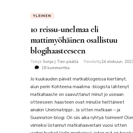
YLEINEN
10 reissu-unelmaa eli
mattimyöhäinen osallistuu
blogihaasteeseen
Tekijä
Sonja | Tien päällä
Päivitetty
24 elokuun, 202
artikkeliin
18 kommenttia
10
Jo kuukauden päivät matkablogeissa kiertänyt,
reissu-
alun perin Kohteena maailma -blogista lähtenyt
unelmaa
eli
matkahaaste on saavuttanut minut jo useaan
mattimyöhäinen
otteeseen: haasteen ovat minulle heittäneet
osallistuu
ainakin Unelmatrippi-, Ja sitten matkaan – ja
blogihaasteeseen
Suunnaton-blogi. On siis aika ryhtyä toimeen! Ole
viimeksi listannut matkahaaveitani vuosi sitten
uuden bucket listin merkeissä, joten nyt on hausk