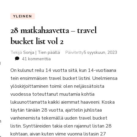
YLEINEN
28 matkahaavetta – travel
bucket list vol 2
Tekijä
Sonja | Tien päällä
Päivitetty
5 syyskuun, 2023
artikkeliin
41 kommenttia
3
28
On kulunut reilu 14 vuotta siitä, kun 14-vuotiaana
matkahaavetta
tein ensimmäisen travel bucket listini. Unelmiensa
–
travel
ylöskirjoittaminen toimii: olen neljässätoista
bucket
vuodessa toteuttanut muutamia kohtia
list
lukuunottamatta kaikki aiemmat haaveeni. Koska
vol
täytän tänään 28 vuotta, ajattelin juhlistaa
2
vanhenemista tekemällä uuden travel bucket
n
listin. Synttäreiden takia olen rajannut listan 28
kohtaan, aivan kuten viime vuonna listasin 27
a