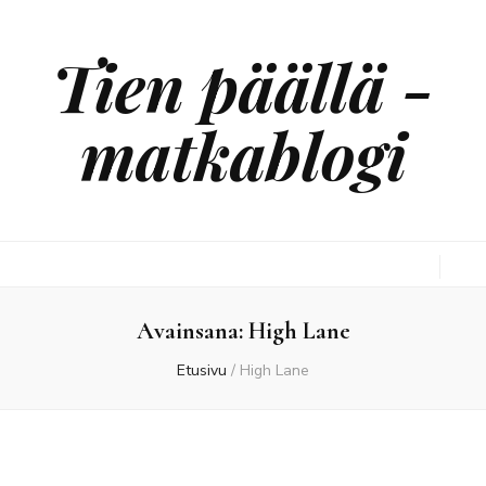
Tien päällä -
matkablogi
Avainsana:
High Lane
Etusivu
/
High Lane