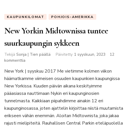
KAUPUNKILOMAT
POHJOIS-AMERIKKA
New Yorkin Midtownissa tuntee
suurkaupungin sykkeen
Tekijä
Sonja | Tien päällä
Päivitetty
1 syyskuun, 2023
12
artikkeliin
kommenttia
New
New York | syyskuu 2017 Me vietimme kolmen viikon
Yorkin
häämatkamme viimeisen osuuden kaupunkien kaupungissa
Midtownissa
tuntee
New Yorkissa. Kuuden päivän aikana keskityimme
suurkaupungin
pääasiassa nauttimaan Nykin eri kaupunginosien
sykkeen
tunnelmasta. Kaikkiaan piipahdimme ainakin 12 eri
kaupunginosassa, joten ajattelin kirjoittaa niistä muutamista
erikseen vähän enemmän. Aloitan Midtownista, joka jakaa
rajusti mielipiteitä. Rauhallisen Central Parkin eteläpuolella