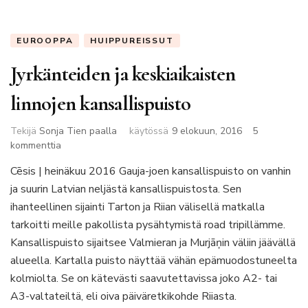
EUROOPPA
HUIPPUREISSUT
Jyrkänteiden ja keskiaikaisten
linnojen kansallispuisto
Tekijä
Sonja Tien paalla
käytössä
9 elokuun, 2016
5
artikkeliin
kommenttia
Jyrkänteiden
Cēsis | heinäkuu 2016 Gauja-joen kansallispuisto on vanhin
ja
ja suurin Latvian neljästä kansallispuistosta. Sen
keskiaikaisten
linnojen
ihanteellinen sijainti Tarton ja Riian välisellä matkalla
kansallispuisto
tarkoitti meille pakollista pysähtymistä road tripillämme.
Kansallispuisto sijaitsee Valmieran ja Murjāņin väliin jäävällä
alueella. Kartalla puisto näyttää vähän epämuodostuneelta
kolmiolta. Se on kätevästi saavutettavissa joko A2- tai
A3-valtateiltä, eli oiva päiväretkikohde Riiasta.