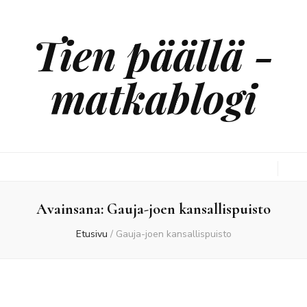
Tien päällä -
matkablogi
Avainsana:
Gauja-joen kansallispuisto
Etusivu
/
Gauja-joen kansallispuisto