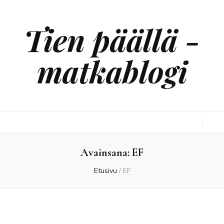
Tien päällä -
matkablogi
Avainsana:
EF
Etusivu
/
EF