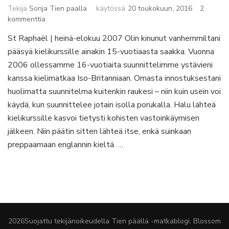
Tekijä
Sonja Tien paalla
käytössä
20 toukokuun, 2016
2
artikkeliin
kommenttia
Kielikurssilla
St Raphaël | heinä-elokuu 2007 Olin kinunut vanhemmiltani
Etelä-
pääsyä kielikurssille ainakin 15-vuotiaasta saakka. Vuonna
Ranskan
auringon
2006 ollessamme 16-vuotiaita suunnittelimme ystävieni
alla
kanssa kielimatkaa Iso-Britanniaan. Omasta innostuksestani
huolimatta suunnitelma kuitenkin raukesi – niin kuin usein voi
käydä, kun suunnittelee jotain isolla porukalla. Halu lähteä
kielikurssille kasvoi tietysti kohisten vastoinkäymisen
jälkeen. Niin päätin sitten lähteä itse, enkä suinkaan
preppaamaan englannin kieltä. …
2026Suojattu tekijänoikeudella
Tien päällä -matkablogi
.
Blossom