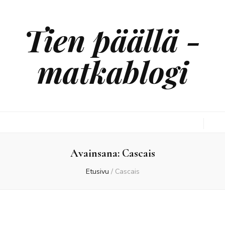
Tien päällä -
matkablogi
Avainsana:
Cascais
Etusivu
/
Cascais