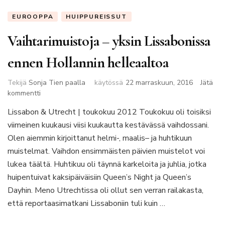
EUROOPPA
HUIPPUREISSUT
Vaihtarimuistoja – yksin Lissabonissa
ennen Hollannin helleaaltoa
Tekijä
Sonja Tien paalla
käytössä
22 marraskuun, 2016
Jätä
artikkeliin
kommentti
Vaihtarimuistoja
Lissabon & Utrecht | toukokuu 2012 Toukokuu oli toisiksi
–
viimeinen kuukausi viisi kuukautta kestävässä vaihdossani.
yksin
Lissabonissa
Olen aiemmin kirjoittanut helmi-, maalis– ja huhtikuun
ennen
muistelmat. Vaihdon ensimmäisten päivien muistelot voi
Hollannin
lukea täältä. Huhtikuu oli täynnä karkeloita ja juhlia, jotka
helleaaltoa
huipentuivat kaksipäiväisiin Queen’s Night ja Queen’s
Dayhin. Meno Utrechtissa oli ollut sen verran railakasta,
että reportaasimatkani Lissaboniin tuli kuin …