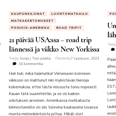
KAUPUNKILOMAT
LUONTOMATKAILU
PO
MATKAKERTOMUKSET
Un
POHJOIS-AMERIKKA
ROAD TRIPIT
läh
21 päivää USA:ssa – road trip
3
Teki
lännessä ja viikko New Yorkissa
Tekijä
Sonja | Tien päällä
Päivitetty
7 syyskuun, 2023
Pään
artikkeliin
16 kommenttia
aiheu
21
mitä
Huh huh, mikä häämatka! Viimeiseen kolmeen
päivää
hääm
viikkoon on mahtunut niin mykistävän hienoja
USA:ssa
–
ESTA
kokemuksia, ettei tästä reissusta toivu nopeasti.
road
Lenn
Kauan tätä suunniteltiin, ja se oli kaiken
trip
Lont
odotuksen arvoinen. Amerikassa matkailusta
lännessä
lauk
kiinnostuneille on siis tulevina kuukausina luvassa
ja
viikko
ensi
monta mielenkiintoista juttua. Mikäli olet