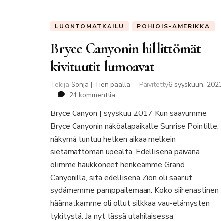
LUONTOMATKAILU
POHJOIS-AMERIKKA
Bryce Canyonin hillittömät
kivituutit lumoavat
Tekijä
Sonja | Tien päällä
Päivitetty
6 syyskuun, 202
artikkeliin
24 kommenttia
Bryce
Bryce Canyon | syyskuu 2017 Kun saavumme
Canyonin
Bryce Canyonin näköalapaikalle Sunrise Pointille,
hillittömät
kivituutit
näkymä tuntuu hetken aikaa melkein
lumoavat
sietämättömän upealta. Edellisenä päivänä
olimme haukkoneet henkeämme Grand
Canyonilla, sitä edellisenä Zion oli saanut
sydämemme pamppailemaan. Koko siihenastinen
häämatkamme oli ollut silkkaa vau-elämysten
tykitystä. Ja nyt tässä utahilaisessa