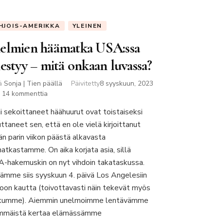
HJOIS-AMERIKKA
YLEINEN
elmien häämatka USA:ssa
estyy – mitä onkaan luvassa?
jä
Sonja | Tien päällä
Päivitetty
8 syyskuun, 2023
artikkeliin
14 kommenttia
Unelmien
i sekoittaneet häähuurut ovat toistaiseksi
häämatka
ttaneet sen, että en ole vielä kirjoittanut
USA:ssa
lähestyy
än parin viikon päästä alkavasta
–
atkastamme. On aika korjata asia, sillä
mitä
-hakemuskin on nyt vihdoin takataskussa.
onkaan
ämme siis syyskuun 4. päivä Los Angelesiin
luvassa?
oon kautta (toivottavasti näin tekevät myös
kumme). Aiemmin unelmoimme lentävämme
mmäistä kertaa elämässämme