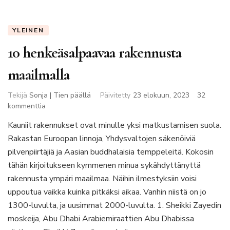
YLEINEN
10 henkeäsalpaavaa rakennusta
maailmalla
Tekijä
Sonja | Tien päällä
Päivitetty
23 elokuun, 2023
32
artikkeliin
kommenttia
10
Kauniit rakennukset ovat minulle yksi matkustamisen suola.
henkeäsalpaavaa
Rakastan Euroopan linnoja, Yhdysvaltojen säkenöiviä
rakennusta
maailmalla
pilvenpiirtäjiä ja Aasian buddhalaisia temppeleitä. Kokosin
tähän kirjoitukseen kymmenen minua sykähdyttänyttä
rakennusta ympäri maailmaa. Näihin ilmestyksiin voisi
uppoutua vaikka kuinka pitkäksi aikaa. Vanhin niistä on jo
1300-luvulta, ja uusimmat 2000-luvulta. 1. Sheikki Zayedin
moskeija, Abu Dhabi Arabiemiraattien Abu Dhabissa