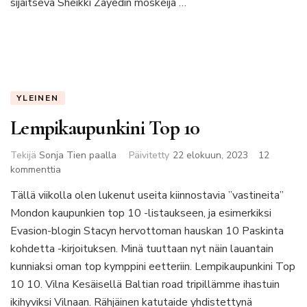
sijaitseva Sheikki Zayedin moskeija …
YLEINEN
Lempikaupunkini Top 10
Tekijä
Sonja Tien paalla
Päivitetty
22 elokuun, 2023
12
artikkeliin
kommenttia
Lempikaupunkini
Tällä viikolla olen lukenut useita kiinnostavia ”vastineita”
Top
Mondon kaupunkien top 10 -listaukseen, ja esimerkiksi
10
Evasion-blogin Stacyn hervottoman hauskan 10 Paskinta
kohdetta -kirjoituksen. Minä tuuttaan nyt näin lauantain
kunniaksi oman top kymppini eetteriin. Lempikaupunkini Top
10 10. Vilna Kesäisellä Baltian road tripillämme ihastuin
ikihyviksi Vilnaan. Rähjäinen katutaide yhdistettynä