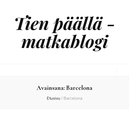
Tien päällä -
matkablogi
Avainsana:
Barcelona
Etusivu
/
Barcelona