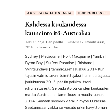
AUSTRALIA JA OSEANIA
HUIPPUREISSUT
Kahdessa kuukaudessa
kauneinta itä-Australiaa
Tekijä
Sonja Tien paalla
käytössä
20 maaliskuun,
artikkeliin
2016
2 kommenttia
Kahdessa
Sydney | Melbourne | Port Macquairie | Yamba |
kuukaudessa
Byron Bay | Surfers Paradise | Brisbane |
kauneinta
itä-
Whitsundays | tammikuu-maaliskuu 2014 Kun
Australiaa
tajusin valmistuvani toimittajaksi ihan määräajass
joulukuussa 2013, päätin palkita itseni
ruhtinaallisesti. Se palkinto oli kahden kuukauden
matka Australiaan tammikuusta maaliskuuhun
2014. Samaan syssyyn vierailin myös Uudessa-
Seelannissa, vaikka se vierailu jäikin hävyttömän