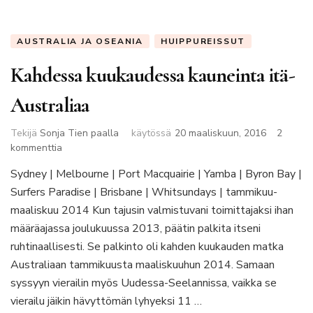
AUSTRALIA JA OSEANIA
HUIPPUREISSUT
Kahdessa kuukaudessa kauneinta itä-
Australiaa
Tekijä
Sonja Tien paalla
käytössä
20 maaliskuun, 2016
2
artikkeliin
kommenttia
Kahdessa
Sydney | Melbourne | Port Macquairie | Yamba | Byron Bay |
kuukaudessa
Surfers Paradise | Brisbane | Whitsundays | tammikuu-
kauneinta
itä-
maaliskuu 2014 Kun tajusin valmistuvani toimittajaksi ihan
Australiaa
määräajassa joulukuussa 2013, päätin palkita itseni
ruhtinaallisesti. Se palkinto oli kahden kuukauden matka
Australiaan tammikuusta maaliskuuhun 2014. Samaan
syssyyn vierailin myös Uudessa-Seelannissa, vaikka se
vierailu jäikin hävyttömän lyhyeksi 11 …