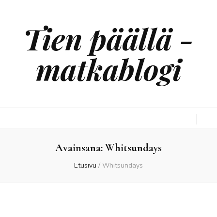
Tien päällä -
matkablogi
Avainsana:
Whitsundays
Etusivu
/
Whitsundays