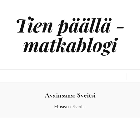
Tien päällä -
matkablogi
Avainsana:
Sveitsi
Etusivu
/
Sveitsi