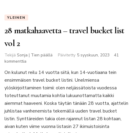
YLEINEN
28 matkahaavetta – travel bucket list
vol 2
Tekijä
Sonja | Tien päällä
Päivitetty
5 syyskuun, 2023
41
artikkeliin
kommenttia
28
On kulunut reilu 14 vuotta siitä, kun 14-vuotiaana tein
matkahaavetta
ensimmäisen travel bucket listini. Unelmiensa
–
travel
ylöskirjoittaminen toimii: olen neljässätoista vuodessa
bucket
toteuttanut muutamia kohtia lukuunottamatta kaikki
list
aiemmat haaveeni. Koska täytän tänään 28 vuotta, ajattelin
vol
juhlistaa vanhenemista tekemällä uuden travel bucket
2
listin. Synttäreiden takia olen rajannut listan 28 kohtaan,
aivan kuten viime vuonna listasin 27 ikimuistoisinta