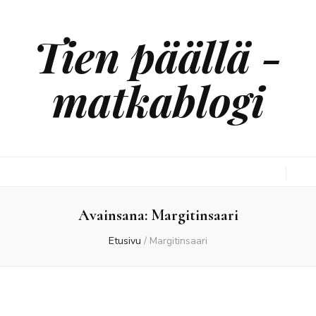
Tien päällä -
matkablogi
Avainsana:
Margitinsaari
Etusivu
/
Margitinsaari