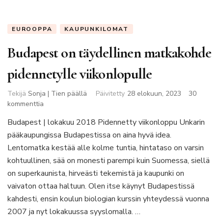
EUROOPPA
KAUPUNKILOMAT
Budapest on täydellinen matkakohde
pidennetylle viikonlopulle
Tekijä
Sonja | Tien päällä
Päivitetty
28 elokuun, 2023
30
artikkeliin
kommenttia
Budapest
Budapest | lokakuu 2018 Pidennetty viikonloppu Unkarin
on
pääkaupungissa Budapestissa on aina hyvä idea.
täydellinen
matkakohde
Lentomatka kestää alle kolme tuntia, hintataso on varsin
pidennetylle
kohtuullinen, sää on monesti parempi kuin Suomessa, siellä
viikonlopulle
on superkaunista, hirveästi tekemistä ja kaupunki on
vaivaton ottaa haltuun. Olen itse käynyt Budapestissä
kahdesti, ensin koulun biologian kurssin yhteydessä vuonna
2007 ja nyt lokakuussa syyslomalla. …