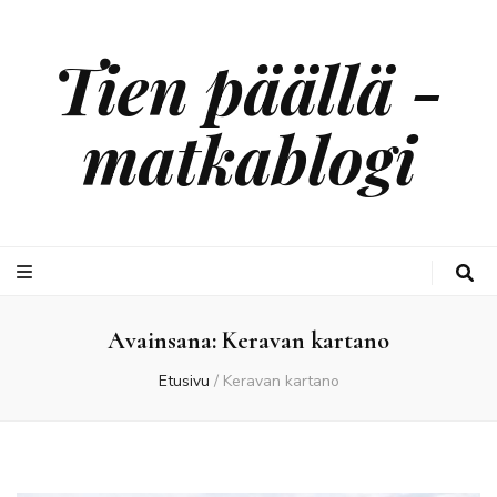
Tien päällä -
matkablogi
Avainsana:
Keravan kartano
Etusivu
/
Keravan kartano