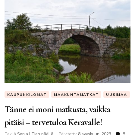
KAUPUNKILOMAT
MAAKUNTAMATKAT
UUSIMAA
Tänne ei moni matkusta, vaikka
pitäisi – tervetuloa Keravalle!
Tekijä
Sonja | Tien päällä
Päivitetty
8 syyskuun, 2023
8