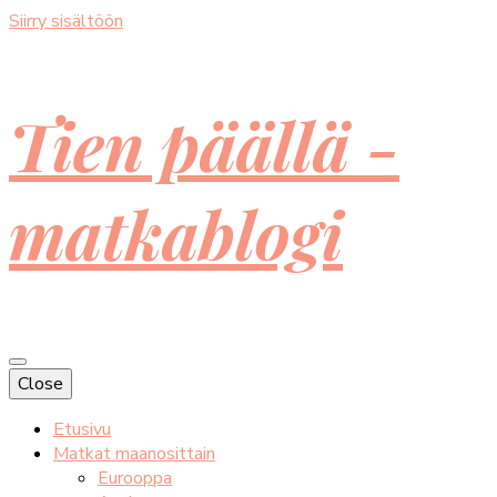
Siirry sisältöön
Tien päällä -
matkablogi
Close
Etusivu
Matkat maanosittain
Eurooppa