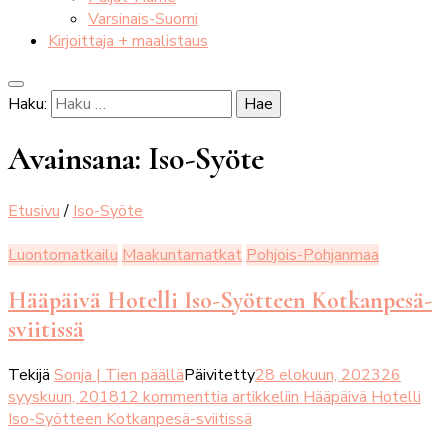
Varsinais-Suomi
Kirjoittaja + maalistaus
Haku:
Avainsana:
Iso-Syöte
Etusivu
/
Iso-Syöte
Luontomatkailu
Maakuntamatkat
Pohjois-Pohjanmaa
Hääpäivä Hotelli Iso-Syötteen Kotkanpesä-
sviitissä
Tekijä
Sonja | Tien päällä
Päivitetty
28 elokuun, 2023
26
syyskuun, 2018
12 kommenttia
artikkeliin Hääpäivä Hotelli
Iso-Syötteen Kotkanpesä-sviitissä