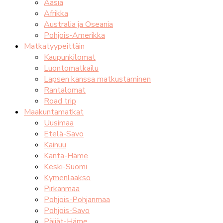
Aasia
Afrikka
Australia ja Oseania
Pohjois-Amerikka
Matkatyypeittäin
Kaupunkilomat
Luontomatkailu
Lapsen kanssa matkustaminen
Rantalomat
Road trip
Maakuntamatkat
Uusimaa
Etelä-Savo
Kainuu
Kanta-Häme
Keski-Suomi
Kymenlaakso
Pirkanmaa
Pohjois-Pohjanmaa
Pohjois-Savo
Päijät-Häme