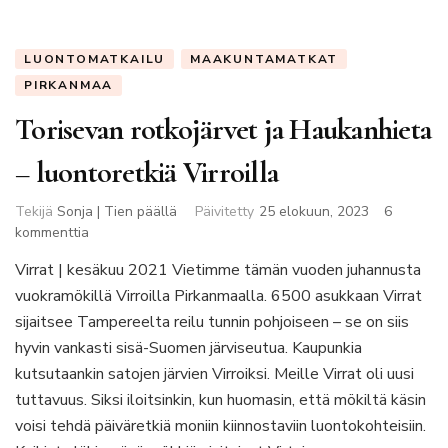
LUONTOMATKAILU
MAAKUNTAMATKAT
PIRKANMAA
Torisevan rotkojärvet ja Haukanhieta
– luontoretkiä Virroilla
Tekijä
Sonja | Tien päällä
Päivitetty
25 elokuun, 2023
6
artikkeliin
kommenttia
Torisevan
Virrat | kesäkuu 2021 Vietimme tämän vuoden juhannusta
rotkojärvet
vuokramökillä Virroilla Pirkanmaalla. 6500 asukkaan Virrat
ja
Haukanhieta
sijaitsee Tampereelta reilu tunnin pohjoiseen – se on siis
–
hyvin vankasti sisä-Suomen järviseutua. Kaupunkia
luontoretkiä
kutsutaankin satojen järvien Virroiksi. Meille Virrat oli uusi
Virroilla
tuttavuus. Siksi iloitsinkin, kun huomasin, että mökiltä käsin
voisi tehdä päiväretkiä moniin kiinnostaviin luontokohteisiin.