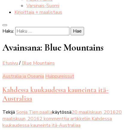
Varsinais-Suomi
Kirjoittaja + maalistaus
Haku:
Avainsana:
Blue Mountains
Etusivu
/
Blue Mountains
Australia ja Oseania
Huippureissut
Kahdessa kuukaudessa kauneinta itä-
Australiaa
Tekijä
Sonja Tien paalla
käytössä
20 maaliskuun, 2016
20
maaliskuun, 2016
2 kommenttia
artikkeliin Kahdessa
kuukaudessa kauneinta itä-Australiaa