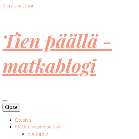
Siirry sisältöön
Tien päällä -
matkablogi
Close
Etusivu
Matkat maanosittain
Eurooppa