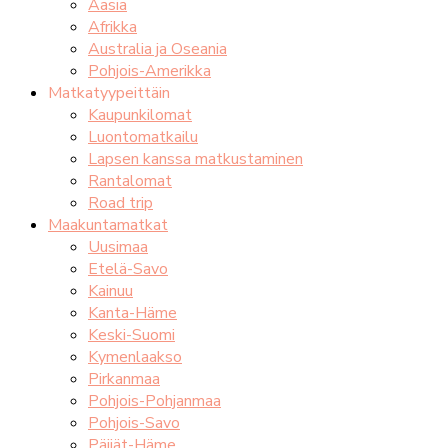
Aasia
Afrikka
Australia ja Oseania
Pohjois-Amerikka
Matkatyypeittäin
Kaupunkilomat
Luontomatkailu
Lapsen kanssa matkustaminen
Rantalomat
Road trip
Maakuntamatkat
Uusimaa
Etelä-Savo
Kainuu
Kanta-Häme
Keski-Suomi
Kymenlaakso
Pirkanmaa
Pohjois-Pohjanmaa
Pohjois-Savo
Päijät-Häme