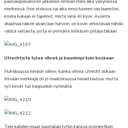
pääsiäispäivällisen jälkeinen enskari meni aika väsyneissä
merkeissä. Itse elokuva sai aika innostuneen vastaanoton,
koska kukaan ei tajunnut, mistä siinä oli kyse. Avointa
draamaa näkee aivan liian harvoin, on kovin virkistävää nähdä
välillä sellaista, josta ei ymmärrä hölkäsen pöläystäkään.
Utrechtista tulee vihreä ja kauniimpi kuin koskaan
Huhtikuussa heräsin siihen, kuinka vihreä Utrecht olikaan.
Kevään merkkejä oli jo maaliskuussa havaittavissa, mutta
nyt kevät tuli kaupunkiin ryminällä.
Tein kahden muun suomalaistytön kanssa pyöräretken