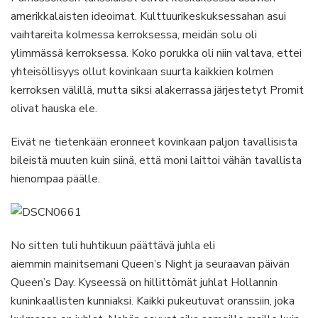
amerikkalaisten ideoimat. Kulttuurikeskuksessahan asui
vaihtareita kolmessa kerroksessa, meidän solu oli
ylimmässä kerroksessa. Koko porukka oli niin valtava, ettei
yhteisöllisyys ollut kovinkaan suurta kaikkien kolmen
kerroksen välillä, mutta siksi alakerrassa järjestetyt Promit
olivat hauska ele.
Eivät ne tietenkään eronneet kovinkaan paljon tavallisista
bileistä muuten kuin siinä, että moni laittoi vähän tavallista
hienompaa päälle.
No sitten tuli huhtikuun päättävä juhla eli
aiemmin mainitsemani Queen’s Night ja seuraavan päivän
Queen’s Day. Kyseessä on hillittömät juhlat Hollannin
kuninkaallisten kunniaksi. Kaikki pukeutuvat oranssiin, joka