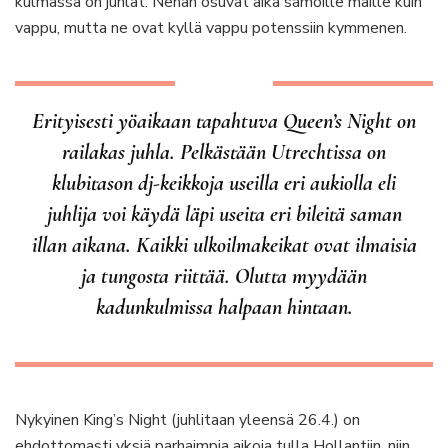
kulmassa on juhlat. Nehän osuvat aika samoille maille kuin
vappu, mutta ne ovat kyllä vappu potenssiin kymmenen.
Erityisesti yöaikaan tapahtuva Queen’s Night on
railakas juhla. Pelkästään Utrechtissa on
klubitason dj-keikkoja useilla eri aukiolla eli
juhlija voi käydä läpi useita eri bileitä saman
illan aikana. Kaikki ulkoilmakeikat ovat ilmaisia
ja tungosta riittää. Olutta myydään
kadunkulmissa halpaan hintaan.
Nykyinen King’s Night (juhlitaan yleensä 26.4.) on
ehdottomasti yksiä parhaimpia aikoja tulla Hollantiin, niin