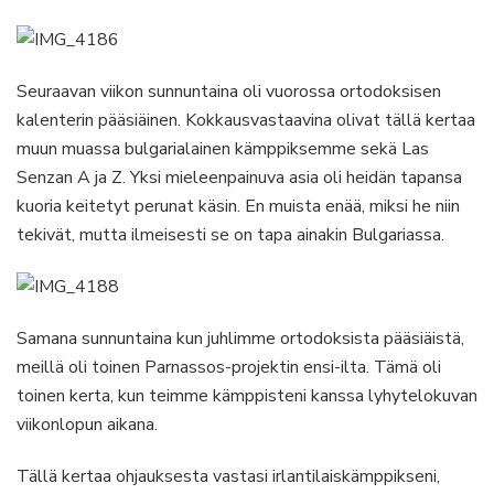
Seuraavan viikon sunnuntaina oli vuorossa ortodoksisen
kalenterin pääsiäinen. Kokkausvastaavina olivat tällä kertaa
muun muassa bulgarialainen kämppiksemme sekä Las
Senzan A ja Z. Yksi mieleenpainuva asia oli heidän tapansa
kuoria keitetyt perunat käsin. En muista enää, miksi he niin
tekivät, mutta ilmeisesti se on tapa ainakin Bulgariassa.
Samana sunnuntaina kun juhlimme ortodoksista pääsiäistä,
meillä oli toinen Parnassos-projektin ensi-ilta. Tämä oli
toinen kerta, kun teimme kämppisteni kanssa lyhytelokuvan
viikonlopun aikana.
Tällä kertaa ohjauksesta vastasi irlantilaiskämppikseni,