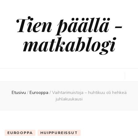
Tien päällä -
matkablogi
Etusivu
/
Eurooppa
/
Vaihtarimuistoja – huhtikuu oli hehkeä
juhlakuukausi
EUROOPPA
HUIPPUREISSUT