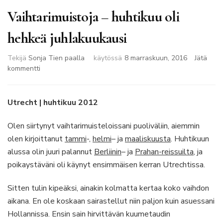
Vaihtarimuistoja – huhtikuu oli
hehkeä juhlakuukausi
Tekijä
Sonja Tien paalla
käytössä
8 marraskuun, 2016
Jätä
artikkeliin
kommentti
Vaihtarimuistoja
–
huhtikuu
Utrecht | huhtikuu 2012
oli
hehkeä
Olen siirtynyt vaihtarimuisteloissani puoliväliin, aiemmin
juhlakuukausi
olen kirjoittanut
tammi
-,
helmi
– ja
maaliskuusta
. Huhtikuun
alussa olin juuri palannut
Berliinin
– ja
Prahan-reissuilta
, ja
poikaystäväni oli käynyt ensimmäisen kerran Utrechtissa.
Sitten tulin kipeäksi, ainakin kolmatta kertaa koko vaihdon
aikana. En ole koskaan sairastellut niin paljon kuin asuessani
Hollannissa. Ensin sain hirvittävän kuumetaudin