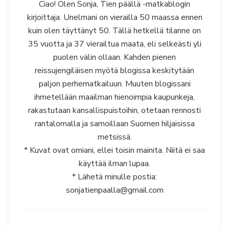
Ciao! Olen Sonja, Tien päällä -matkablogin
kirjoittaja. Unelmani on vierailla 50 maassa ennen
kuin olen täyttänyt 50. Tällä hetkellä tilanne on
35 vuotta ja 37 vierailtua maata, eli selkeästi yli
puolen välin ollaan. Kahden pienen
reissujengiläisen myötä blogissa keskitytään
paljon perhematkailuun. Muuten blogissani
ihmetellään maailman hienoimpia kaupunkeja,
rakastutaan kansallispuistoihin, otetaan rennosti
rantalomalla ja samoillaan Suomen hiljaisissa
metsissä.
* Kuvat ovat omiani, ellei toisin mainita. Niitä ei saa
käyttää ilman lupaa.
* Lähetä minulle postia:
sonjatienpaalla@gmail.com