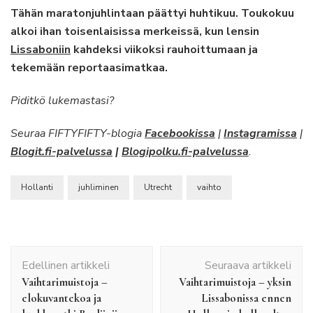
Tähän maratonjuhlintaan päättyi huhtikuu. Toukokuu
alkoi ihan toisenlaisissa merkeissä, kun lensin
Lissaboniin
kahdeksi viikoksi rauhoittumaan ja
tekemään reportaasimatkaa.
Piditkö lukemastasi?
Seuraa FIFTYFIFTY-blogia
Facebookissa
|
Instagramissa
|
Blogit.fi-palvelussa
|
Blogipolku.fi-palvelussa
.
Hollanti
juhliminen
Utrecht
vaihto
Artikkelien
Edellinen artikkeli
Seuraava artikkeli
selaus
Vaihtarimuistoja –
Vaihtarimuistoja – yksin
elokuvantekoa ja
Lissabonissa ennen