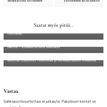
luokkaretki Berliiniin
Hollannin helleaaltoa
Eurooppa
Kaupunkilomat
Saatat myös pitää...
Unohda Amsterdam – tunnetko jo Hollannin helmen
Utrechtin?
Eurooppa
Luontomatkailu
Burren – Irlannin kivinen ihmemaa
Eurooppa
Huippureissut
Interrail Lontoosta Venetsiaan ja Berliinin kautta Malmöön
Vastaa
Sähköpostiosoitettasi ei julkaista.
Pakolliset kentät on