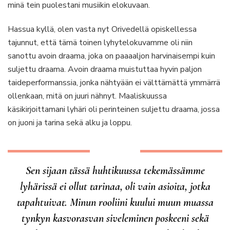
minä tein puolestani musiikin elokuvaan.
Hassua kyllä, olen vasta nyt Orivedellä opiskellessa
tajunnut, että tämä toinen lyhytelokuvamme oli niin
sanottu avoin draama, joka on paaaaljon harvinaisempi kuin
suljettu draama. Avoin draama muistuttaa hyvin paljon
taideperformanssia, jonka nähtyään ei välttämättä ymmärrä
ollenkaan, mitä on juuri nähnyt. Maaliskuussa
käsikirjoittamani lyhäri oli perinteinen suljettu draama, jossa
on juoni ja tarina sekä alku ja loppu.
Sen sijaan tässä huhtikuussa tekemässämme
lyhärissä ei ollut tarinaa, oli vain asioita, jotka
tapahtuivat. Minun rooliini kuului muun muassa
tynkyn kasvorasvan siveleminen poskeeni sekä