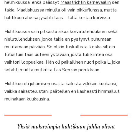
helmikuussa, enkä päässyt
Maastrichtin karnevaaliin
sen
takia. Maaliskuussa minulla oli vain pikkuflunssa, mutta
huhtikuun alussa jysähti taas – tällä kertaa korvissa.
Huhtikuussa sain pitkästä aikaa korvatulehduksen sekä
nielutulehduksen, jonka takia en pystynyt puhumaan
muutamaan päivään. Se olikin tuskallista, koska silloin
tutustuin taas uuteen ystävään, josta tuli kiinteä osa
vaihtoni loppuaikaa. Hän oli paikallinen nuori poika L, joka
solahti muitta mutkitta Las Senzan porukkaan.
Huhtikuu oli juhlimisen osalta kaikista vilkkain kuukausi,
vaikka sairastelustani päätellen en kauheasti himmaillut
muinakaan kuukausina.
Yksiä mukavimpia huhtikuun juhlia olivat