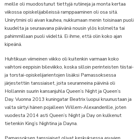
meille oli muodostunut tiettyjä rutiineja ja monta kertaa
viikossa opiskelijabileissä ramppaaminen oli osa sitä.
Unirytmini oli aivan kauhea, nukkumaan menin toisinaan puoli
kuudelta ja seuraavana päivänä nousin ylös kolmelta tai
pahimmillaan puoli viideltä. Ei ihme, että olin koko ajan
kipeänä.
Huhtikuun viimeinen viikko oli kuitenkin varmaan koko
vaihtoni eeppisin bileviikko, koska silloin perinteisten tiistai-
ja torstai-opiskelijarientojen lisäksi Parnassoksessa
järjestettiin tanssiaiset, joita seuranneina päivinä oli
Hollannin suurin kansanjuhla Queen’s Night ja Queen’s
Day. Vuonna 2013 kuningatar Beatrix luopui kruunustaan ja
valta siirtyi hänen pojalleen Willem-Alexanderille, joten
vuodesta 2014 asti Queen’s Night ja Day on kulkenut
tietenkin King’s Nightina ja Dayna.
Parnassoksen tanssiaiset olivat keskuksessa asuvien