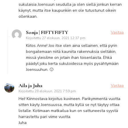
sukulaisia Joensuun seudulla ja olen siellä jonkun kerran
käynyt, mutta itse kaupunkiin en ole tutustunut oikein
ollenkaan.
Sonja | FIFTYFIFTY
Vastaa
Kirjoitettu
27 elokuun, 2021 12:37 pm
Kiitos Anne! Joo itse olen aina sellainen, että pyrin
bongailemaan niitä kauniita rakennuksia sieltäkin,
missä yleisilme on jotain ihan toisenlaista. Ehkä
päädyt joku kerta sukuloidessa myös pysähtymään
Joensuuhun. 🙂
Aila ja Juha
Vastaa
Kirjoitettu
28 elokuun, 2021 7:59 pm
Hei! Kiinnostava kirjoitus kuvineen. Parikymmentä vuotta
sitten käyty Joensuussa, mutta kyllä se nyt täytyy ottaa
listalle. Kotimaan matkailua kun on sattuneesta syystä
harrastettu pari viime vuotta.
Juha