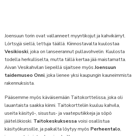
Joensuun torin ovat vallanneet myyntikojut ja kahvikärryt.
Lörtsyjä siellä, lettuja täällä. Kiinnostavalta kuulostaa
Vesikioski
, joka on lanseerannut pullavohvelin. Kuulosta
todella herkulliselta, mutta tällä kertaa jää maistamatta.
Aivan Vesikahvilan liepeillä sijaitsee myös
Joensuun
taidemuseo Onni
, joka lienee yksi kaupungin kauneimmista
rakennuksista.
Pääsemme myös käväisemään Taitokorttelissa, joka oli
lauantaista saakka kiinni. Taitokortteliin kuuluu kahvila,
useita käsityö-, sisustus- ja vaateputiikkeja ja söpö
jäätelökioski.
Taitokeskuksessa
voisi osallistua
käsityökurssille, ja paikalta löytyy myös
Perheentalo
,