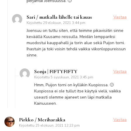
perjantai Joensuussa. 🙂
Sari / matkalla lähelle tai kauas
Vastaa
Kirjoitettu
29 elokuun, 2021 3:44 pm
Joensuu on tuttu siten, että teimme pikavisiitin sinne
keväällä Kuusamo reissulla. Meidän lemppariksi
muodostui kauppahalli ja torin alue sekä Puijon torni.
Ihastuin ja toki voisin tehdä vaikka viikonloppureissun
sinne.
Sonja | FIFTYFIFTY
Vastaa
Kirjoitettu
5 syyskuun, 2021 3:45 pm
Hmm, Puijon torni on kylläkin Kuopiossa. 🙂
Kuopiossa ei ole tullut itse käytyä vielä, vaikka
useasti olemme ajaneet sen läpi matkalla
Kainuuseen.
Pirkko / Meriharakka
Vastaa
Kirjoitettu
25 elokuun, 2021 12:23 pm