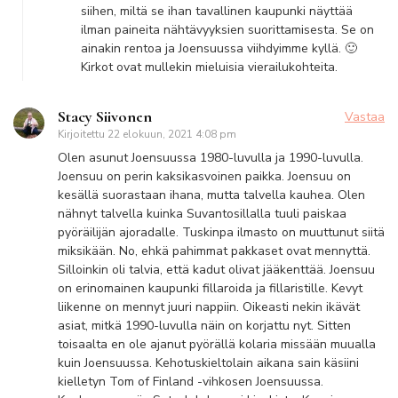
siihen, miltä se ihan tavallinen kaupunki näyttää
ilman paineita nähtävyyksien suorittamisesta. Se on
ainakin rentoa ja Joensuussa viihdyimme kyllä. 🙂
Kirkot ovat mullekin mieluisia vierailukohteita.
Stacy Siivonen
Vastaa
Kirjoitettu
22 elokuun, 2021 4:08 pm
Olen asunut Joensuussa 1980-luvulla ja 1990-luvulla.
Joensuu on perin kaksikasvoinen paikka. Joensuu on
kesällä suorastaan ihana, mutta talvella kauhea. Olen
nähnyt talvella kuinka Suvantosillalla tuuli paiskaa
pyöräilijän ajoradalle. Tuskinpa ilmasto on muuttunut siitä
miksikään. No, ehkä pahimmat pakkaset ovat mennyttä.
Silloinkin oli talvia, että kadut olivat jääkenttää. Joensuu
on erinomainen kaupunki fillaroida ja fillaristille. Kevyt
liikenne on mennyt juuri nappiin. Oikeasti nekin ikävät
asiat, mitkä 1990-luvulla näin on korjattu nyt. Sitten
toisaalta en ole ajanut pyörällä kolaria missään muualla
kuin Joensuussa. Kehotuskieltolain aikana sain käsiini
kielletyn Tom of Finland -vihkosen Joensuussa.