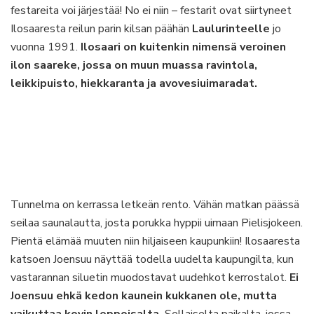
festareita voi järjestää! No ei niin – festarit ovat siirtyneet
Ilosaaresta reilun parin kilsan päähän
Laulurinteelle
jo
vuonna 1991.
Ilosaari on kuitenkin nimensä veroinen
ilon saareke, jossa on muun muassa ravintola,
leikkipuisto, hiekkaranta ja avovesiuimaradat.
Tunnelma on kerrassa letkeän rento. Vähän matkan päässä
seilaa saunalautta, josta porukka hyppii uimaan Pielisjokeen.
Pientä elämää muuten niin hiljaiseen kaupunkiin! Ilosaaresta
katsoen Joensuu näyttää todella uudelta kaupungilta, kun
vastarannan siluetin muodostavat uudehkot kerrostalot.
Ei
Joensuu ehkä kedon kaunein kukkanen ole, mutta