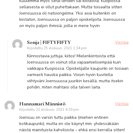
Kuulemma myös Seta-lehden sai kioskista. Kuopiossa
sellaisesta ei ollut puhettakaan. Mutta toisaalta sitten
Joensuussa oli natsiongelma. Yksi asia kuitenkin on
kiistaton, Joensuussa on paljon opiskelijoita. Joensuussa
on myös paljon ihmisiä, joilla ei mene hyvin.
Sonja | FIFTYFIFTY
Vastaa
Kirjoitettu
25 elokuun, 2021 1:34 pm
Kiinnostavia juttuja, kiitos! Mielenkiintoista että
Joensuussa on voinut olla vapaamielisempää kuin
vaikkapa Kuopiossa. Opiskelijalle kaupunki on tosiaan
varmasti hauska paikka. Voisin hyvin kuvitella
viihtyväni Joensuussa juurikin kesällä, mutta itsekin
pohdin, miten mahtaisi olla talven laita.
Hannamari Männistö
Vastaa
Kirjoitettu
22 elokuun, 2021 4:29 pm
Joensuu on varsin tuttu paikka (miehen entinen
kotikaupunki), mutta en ole käynyt mm. yhdessäkään
näistä mainituista kahviloista – ehkä ensi kerralla sitten!