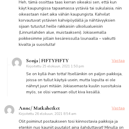
Heh, tämä osoittaa taas kerran oikeaksi sen, että kun
käyt kaupungissa tapaamassa ystäviä tai sukulaisia, niin
oikeastaan näet aika vähän kaupungista. Kahvilat
korvautuvat ystävien kahvipöydällä ja nähtävyyksien
sijaan tutustut heille rakkaisiin ulkoilualueisiin
(Linnunlahden alue, muistaakseni). Jokiasemalla
poikkesimme jollain kesäreissulla lounaalla – vaikutti
kivalta ja suositulta!
Sonja | FIFTYFIFTY
Vastaa
Kirjoitettu
25 elokuun, 2021 1:50 pm
Se on kyllä ihan totta! Itsellänikin on paljon paikkoja,
joissa on tullut käytyä usein, mutta lopulta ei ole
nähnyt juuri mitään. Jokiasemasta kuulin suosituksia
myös, se olisi varmaan ollut kiva kesällä.
Anne/ Matkahetket
Vastaa
Kirjoitettu
26 elokuun, 2021 8:54 am
Olit poiminut postaukseen tosi kiinnostavia paikkoja ja
etenkin nuo kauniit puutalot aina ilahduttavat! Minulla on