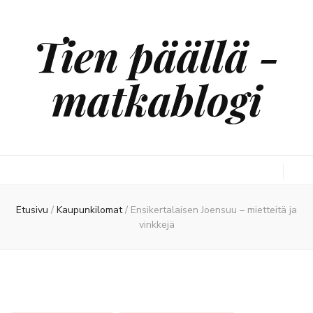
Tien päällä -
matkablogi
Etusivu
/
Kaupunkilomat
/
Ensikertalaisen Joensuu – mietteitä ja
vinkkejä