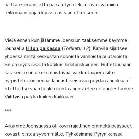
haittaa sekään, että paikan työntekijät ovat valmiina
leikkimään pojan kanssa useaan otteeseen.
Vielä ennen kuin jätämme Joensuun taaksemme käymme
lounaalla
Hilun paikassa
(
Torikatu 12
). Kahvila sijaitsee
yhdessä niistä keskustan söpöistä vanhoista puutaloista.
Se on myös sisältä kodikas hirsilankkuineen. Buffetlounaan
kalakeitto on oikein maistuvaa, vaikka taapero sille
nyrpisteleekin nenää. Jännästi seisovan pöydän annoksia ei
otettu itse vaan henkilökunta annostelee ne puolestamme.
Viihtyisä paikka kaiken kaikkiaan.
***
Aikamme Joensuussa oli kovin rajallinen emmekä päässeet
kovasti pintaa syvemmälle. Tykkäsimme Pyryn kanssa