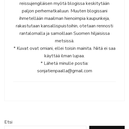
reissujengiläisen myötä blogissa keskitytään
paljon perhematkailuun. Muuten blogissani
ihmetellään maailman hienoimpia kaupunkeja,
rakastutaan kansallispuistoihin, otetaan rennosti
rantalomalla ja samoillaan Suomen hiljaisissa
metsissä.
* Kuvat ovat omiani, ellei toisin mainita. Niitä ei saa
käyttää ilman lupaa.
* Lähetä minulle postia:
sonjatienpaalla@gmail.com
Etsi