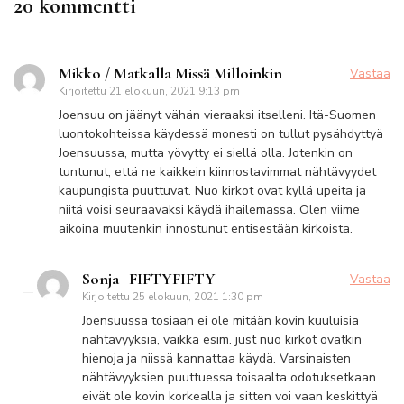
20 kommentti
Mikko / Matkalla Missä Milloinkin
Vastaa
Kirjoitettu
21 elokuun, 2021 9:13 pm
Joensuu on jäänyt vähän vieraaksi itselleni. Itä-Suomen
luontokohteissa käydessä monesti on tullut pysähdyttyä
Joensuussa, mutta yövytty ei siellä olla. Jotenkin on
tuntunut, että ne kaikkein kiinnostavimmat nähtävyydet
kaupungista puuttuvat. Nuo kirkot ovat kyllä upeita ja
niitä voisi seuraavaksi käydä ihailemassa. Olen viime
aikoina muutenkin innostunut entisestään kirkoista.
Sonja | FIFTYFIFTY
Vastaa
Kirjoitettu
25 elokuun, 2021 1:30 pm
Joensuussa tosiaan ei ole mitään kovin kuuluisia
nähtävyyksiä, vaikka esim. just nuo kirkot ovatkin
hienoja ja niissä kannattaa käydä. Varsinaisten
nähtävyyksien puuttuessa toisaalta odotuksetkaan
eivät ole kovin korkealla ja sitten voi vaan keskittyä