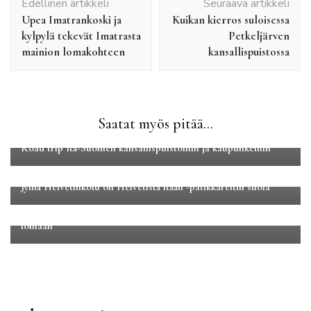
Edellinen artikkeli
Seuraava artikkeli
selaus
Upea Imatrankoski ja
Kuikan kierros suloisessa
kylpylä tekevät Imatrasta
Petkeljärven
mainion lomakohteen
kansallispuistossa
Maakuntamatkat
Matkakertomukset
Perhematkat
Saatat myös pitää...
Road tripit
Road trip Itä-Suomen kansallispuistoihin ja kaupunkeihin
Luontomatkailu
Maakuntamatkat
Pirkanmaa
Jylhä Helvetinkolu on Helvetistä itään -patikkareitin suola
Kaupunkilomat
Pohjois-Amerikka
San Francisco kolmessa päivässä – 14 vinkkiä mahtavaan
lomaan