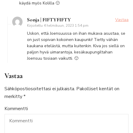
käydä myös Kolilla 🙂
Sonja | FIFTYFIFTY
Vastaa
Kirjoitettu
4 helmikuun, 2023 1:54 pm
Uskon, että Joensuussa on ihan mukava asustaa, se
on just sopivan kokoinen kaupunki! Tietty vähän
kaukana etelästä, mutta kuitenkin. Kiva jos siellä on
paljon hyvä uimarantoja, kesäkaupungiltahan
Joensuu tosiaan vaikutti. 🙂
Vastaa
Sähköpostiosoitettasi ei julkaista.
Pakolliset kentät on
merkitty
*
Kommentti