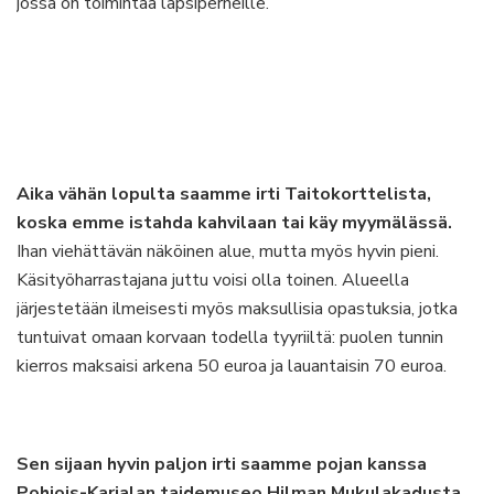
jossa on toimintaa lapsiperheille.
Aika vähän lopulta saamme irti Taitokorttelista,
koska emme istahda kahvilaan tai käy myymälässä.
Ihan viehättävän näköinen alue, mutta myös hyvin pieni.
Käsityöharrastajana juttu voisi olla toinen. Alueella
järjestetään ilmeisesti myös maksullisia opastuksia, jotka
tuntuivat omaan korvaan todella tyyriiltä: puolen tunnin
kierros maksaisi arkena 50 euroa ja lauantaisin 70 euroa.
Sen sijaan hyvin paljon irti saamme pojan kanssa
Pohjois-Karjalan taidemuseo Hilman
Mukulakadusta
.