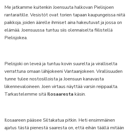
Me jatkamme kuitenkin Joensuuta halkovan Pielisjoen
rantaraitille. Vesistöt ovat torien tapaan kaupungeissa niitä
paikkoja, joiden äärelle ihmiset aina hakeutuvat ja jossa on
elämää. Joensuussa tuntuu siis olennaiselta fiilistellä
Pielisjokea.
Pielisjoki on leveä ja tuntuu kovin suurelta ja viralliselta
verrattuna omaan lähijokeeni Vantaanjokeen. Virallisuuden
tunne tulee nostosilloista ja Joensuun kanavasta
liikennevaloineen. Joen virtaus näyttää varsin reippaalta.
Tarkastelemme sitä
Ilosaaresta
käsin.
Ilosaareen pääsee Siltakatua pitkin. Heti ensimmäinen
ajatus tästä pienestä saaresta on, että eihän täällä mitään