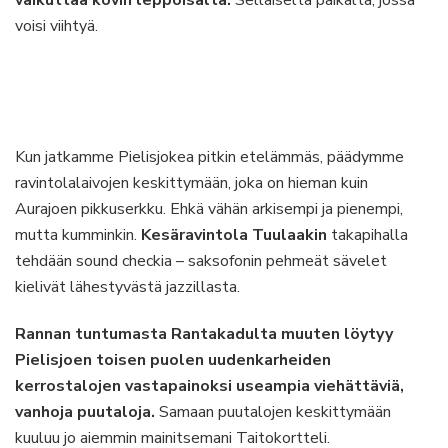
vaikuttaa kovin leppoisalta.
Sellaiselta paikalta, jossa
voisi viihtyä.
Kun jatkamme Pielisjokea pitkin etelämmäs, päädymme
ravintolalaivojen keskittymään, joka on hieman kuin
Aurajoen pikkuserkku. Ehkä vähän arkisempi ja pienempi,
mutta kumminkin.
Kesäravintola Tuulaakin
takapihalla
tehdään sound checkia – saksofonin pehmeät sävelet
kielivät lähestyvästä jazzillasta.
Rannan tuntumasta Rantakadulta muuten löytyy
Pielisjoen toisen puolen uudenkarheiden
kerrostalojen vastapainoksi useampia viehättäviä,
vanhoja puutaloja.
Samaan puutalojen keskittymään
kuuluu jo aiemmin mainitsemani Taitokortteli.