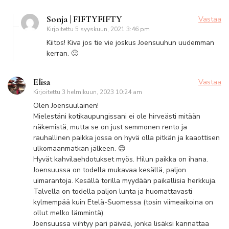
Sonja | FIFTYFIFTY
Vastaa
Kirjoitettu
5 syyskuun, 2021 3:46 pm
Kiitos! Kiva jos tie vie joskus Joensuuhun uudemman
kerran. 🙂
Elisa
Vastaa
Kirjoitettu
3 helmikuun, 2023 10:24 am
Olen Joensuulainen!
Mielestäni kotikaupungissani ei ole hirveästi mitään
näkemistä, mutta se on just semmonen rento ja
rauhallinen paikka jossa on hyvä olla pitkän ja kaaottisen
ulkomaanmatkan jälkeen. 😊
Hyvät kahvilaehdotukset myös. Hilun paikka on ihana.
Joensuussa on todella mukavaa kesällä, paljon
uimarantoja. Kesällä torilla myydään paikallisia herkkuja.
Talvella on todella paljon lunta ja huomattavasti
kylmempää kuin Etelä-Suomessa (tosin viimeaikoina on
ollut melko lämmintä).
Joensuussa viihtyy pari päivää, jonka lisäksi kannattaa