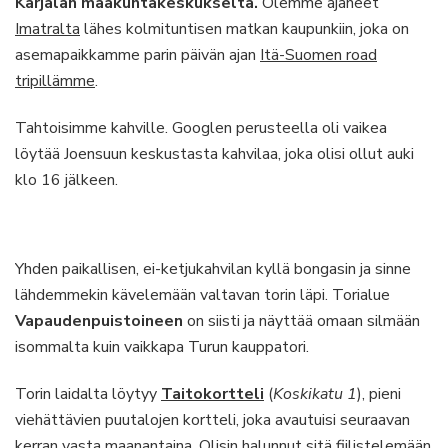
Karjalan maakuntakeskukselta.
Olemme ajaneet
Imatralta
lähes kolmituntisen matkan kaupunkiin, joka on
asemapaikkamme parin päivän ajan
Itä-Suomen road
tripillämme
.
Tahtoisimme kahville. Googlen perusteella oli vaikea
löytää Joensuun keskustasta kahvilaa, joka olisi ollut auki
klo 16 jälkeen.
Yhden paikallisen, ei-ketjukahvilan kyllä bongasin ja sinne
lähdemmekin kävelemään valtavan torin läpi. Torialue
Vapaudenpuistoineen
on siisti ja näyttää omaan silmään
isommalta kuin vaikkapa Turun kauppatori.
Torin laidalta löytyy
Taitokortteli
(
Koskikatu 1
), pieni
viehättävien puutalojen kortteli, joka avautuisi seuraavan
kerran vasta maanantaina. Olisin halunnut sitä fiilistelemään