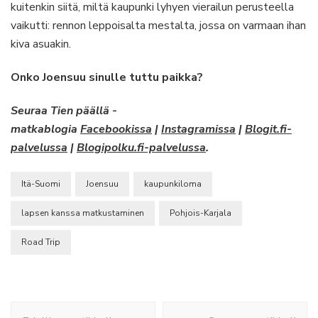
kuitenkin siitä, miltä kaupunki lyhyen vierailun perusteella
vaikutti: rennon leppoisalta mestalta, jossa on varmaan ihan
kiva asuakin.
Onko Joensuu sinulle tuttu paikka?
Seuraa Tien päällä -
matkablogia
Facebookissa
|
Instagramissa
|
Blogit.fi-
palvelussa
|
Blogipolku.fi-palvelussa
.
Itä-Suomi
Joensuu
kaupunkiloma
lapsen kanssa matkustaminen
Pohjois-Karjala
Road Trip
Artikkelien