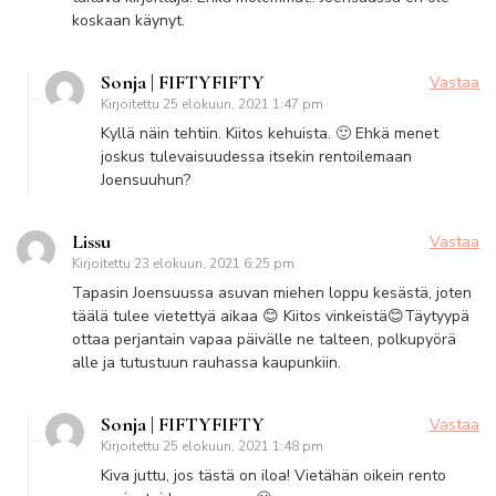
koskaan käynyt.
Sonja | FIFTYFIFTY
Vastaa
Kirjoitettu
25 elokuun, 2021 1:47 pm
Kyllä näin tehtiin. Kiitos kehuista. 🙂 Ehkä menet
joskus tulevaisuudessa itsekin rentoilemaan
Joensuuhun?
Lissu
Vastaa
Kirjoitettu
23 elokuun, 2021 6:25 pm
Tapasin Joensuussa asuvan miehen loppu kesästä, joten
täälä tulee vietettyä aikaa 😊 Kiitos vinkeistä😊Täytyypä
ottaa perjantain vapaa päivälle ne talteen, polkupyörä
alle ja tutustuun rauhassa kaupunkiin.
Sonja | FIFTYFIFTY
Vastaa
Kirjoitettu
25 elokuun, 2021 1:48 pm
Kiva juttu, jos tästä on iloa! Vietähän oikein rento