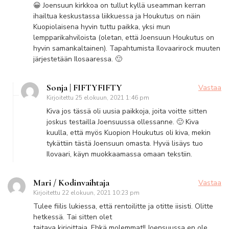
😀 Joensuun kirkkoa on tullut kyllä useamman kerran
ihailtua keskustassa liikkuessa ja Houkutus on näin
Kuopiolaisena hyvin tuttu paikka, yksi mun
lempparikahviloista (oletan, että Joensuun Houkutus on
hyvin samankaltainen). Tapahtumista Ilovaarirock muuten
järjestetään Ilosaaressa. 🙂
Sonja | FIFTYFIFTY
Vastaa
Kirjoitettu
25 elokuun, 2021 1:46 pm
Kiva jos tässä oli uusia paikkoja, joita voitte sitten
joskus testailla Joensuussa ollessanne. 🙂 Kiva
kuulla, että myös Kuopion Houkutus oli kiva, mekin
tykättiin tästä Joensuun omasta. Hyvä lisäys tuo
Ilovaari, käyn muokkaamassa omaan tekstiin.
Mari / Kodinvaihtaja
Vastaa
Kirjoitettu
22 elokuun, 2021 10:23 pm
Tulee fiilis lukiessa, että rentoilitte ja otitte iisisti. Olitte
hetkessä. Tai sitten olet
taitava kirjoittaja. Ehkä molemmat!! Joensuussa en ole