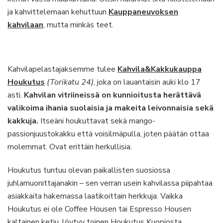
ja kahvittelemaan kehuttuun
Kauppaneuvoksen
kahvilaan
, mutta minkäs teet.
Kahvilapelastajaksemme tulee
Kahvila&Kakkukauppa
Houkutus
(Torikatu 24)
, joka on lauantaisin auki klo 17
asti.
Kahvilan vitriineissä on kunnioitusta herättävä
valikoima ihania suolaisia ja makeita leivonnaisia sekä
kakkuja.
Itseäni houkuttavat sekä mango-
passionjuustokakku että voisilmäpulla, joten päätän ottaa
molemmat. Ovat erittäin herkullisia.
Houkutus tuntuu olevan paikallisten suosiossa
juhlamuonittajanakin – sen verran usein kahvilassa piipahtaa
asiakkaita hakemassa laatikoittain herkkuja. Vaikka
Houkutus ei ole Coffee Housen tai Espresso Housen
kaltainen ketju, löytyy toinen Houkutus Kuopiosta.