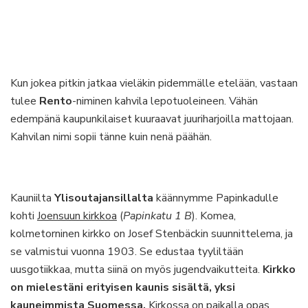
Kun jokea pitkin jatkaa vieläkin pidemmälle etelään, vastaan
tulee
Rento
-niminen kahvila lepotuoleineen. Vähän
edempänä kaupunkilaiset kuuraavat juuriharjoilla mattojaan.
Kahvilan nimi sopii tänne kuin nenä päähän.
Kauniilta
Ylisoutajansillalta
käännymme Papinkadulle
kohti
Joensuun kirkkoa
(
Papinkatu 1 B
). Komea,
kolmetorninen kirkko on Josef Stenbäckin suunnittelema, ja
se valmistui vuonna 1903. Se edustaa tyyliltään
uusgotiikkaa, mutta siinä on myös jugendvaikutteita.
Kirkko
on mielestäni erityisen kaunis sisältä, yksi
kauneimmista Suomessa.
Kirkossa on paikalla opas