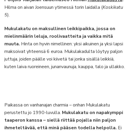
Hilma on aivan Joensuun ytimessä torin laidalla (
Koskikatu
5
).
Mukulakatu on maksullinen leikkipaikka, jossa on
mielinmäärin leluja, roolivaatteita ja vaikka mitä
muuta.
Hinta on hyvin nimellinen: yksi aikuinen ja yksi lapsi
maksoivat yhteensä 6 euroa. Mukulakadulta löytyy paljon
juttuja, joiden päälle voi kiivetä tai jonka sisällä leikkiä,
kuten laiva ruoreineen, junanvaunuja, kauppa, talo ja ullakko.
Paikassa on vanhanajan charmia – onhan Mukulakatu
perustettu jo 1990-luvulla.
Mukulakatu on napakymppi
taaperon kanssa – siellä riittää pojalla niin paljon
ihmeteltävää, että minä pääsen todella helpolla.
Ei