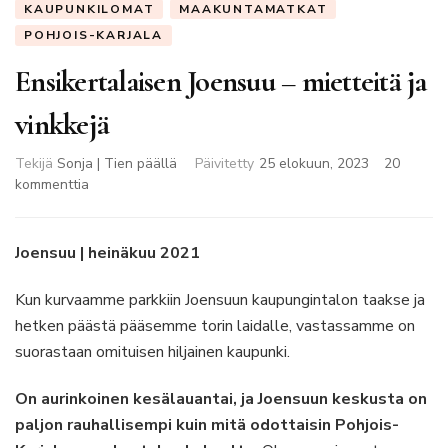
KAUPUNKILOMAT
MAAKUNTAMATKAT
POHJOIS-KARJALA
Ensikertalaisen Joensuu – mietteitä ja
vinkkejä
Tekijä
Sonja | Tien päällä
Päivitetty
25 elokuun, 2023
20
artikkeliin
kommenttia
Ensikertalaisen
Joensuu
–
Joensuu | heinäkuu 2021
mietteitä
ja
Kun kurvaamme parkkiin Joensuun kaupungintalon taakse ja
vinkkejä
hetken päästä pääsemme torin laidalle, vastassamme on
suorastaan omituisen hiljainen kaupunki.
On aurinkoinen kesälauantai, ja Joensuun keskusta on
paljon rauhallisempi kuin mitä odottaisin Pohjois-